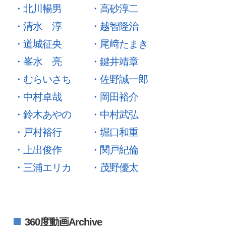
・北川暢男
・高砂淳二
・清水 淳
・越智隆治
・道城征央
・尾﨑たまき
・峯水 亮
・鍵井靖章
・むらいさち
・佐野誠一郎
・中村卓哉
・岡田裕介
・鈴木あやの
・中村武弘
・戸村裕行
・堀口和重
・上出俊作
・関戸紀倫
・三浦エリカ
・茂野優太
360度動画Archive