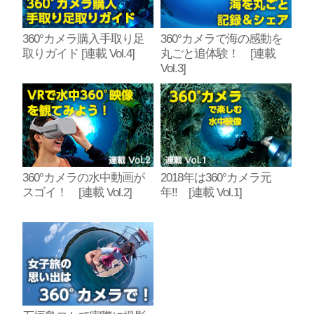
360°カメラ購入手取り足
360°カメラで海の感動を
取りガイド [連載 Vol.4]
丸ごと追体験！ [連載
Vol.3]
360°カメラの水中動画が
2018年は360°カメラ元
スゴイ！ [連載 Vol.2]
年!! [連載 Vol.1]