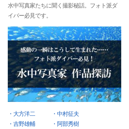
水中写真家たちに聞く撮影秘話。フォト派ダ
イバー必見です。
・大方洋二
・中村征夫
・吉野雄輔
・阿部秀樹