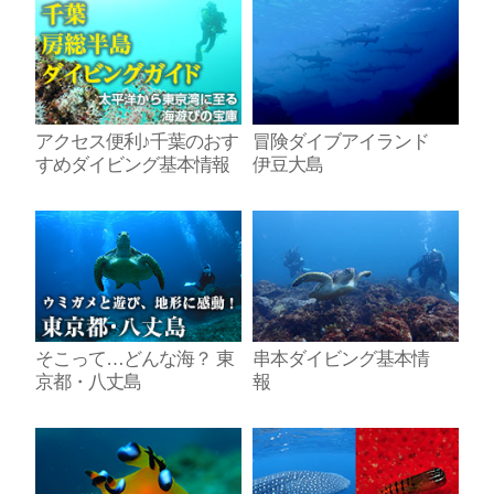
アクセス便利♪千葉のおす
冒険ダイブアイランド
すめダイビング基本情報
伊豆大島
そこって…どんな海？ 東
串本ダイビング基本情
京都・八丈島
報