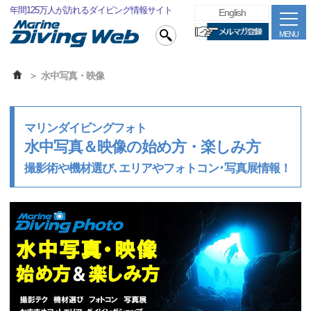
年間125万人が訪れるダイビング情報サイト
English
MENU
水中写真・映像
マリンダイビングフォト
水中写真＆映像の始め方・楽しみ方
撮影術や機材選び､エリアやフォトコン･写真展情報！