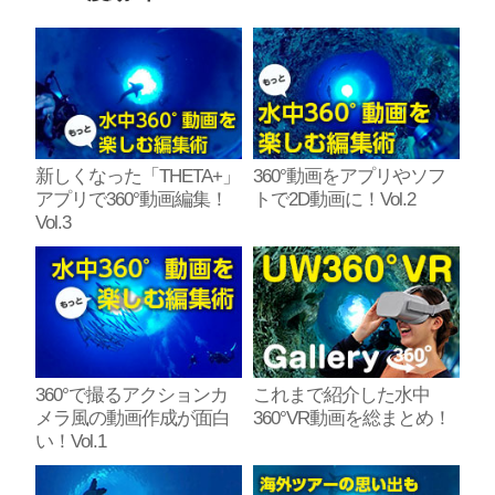
新しくなった「THETA+」
360°動画をアプリやソフ
アプリで360°動画編集！
トで2D動画に！Vol.2
Vol.3
360°で撮るアクションカ
これまで紹介した水中
メラ風の動画作成が面白
360°VR動画を総まとめ！
い！Vol.1