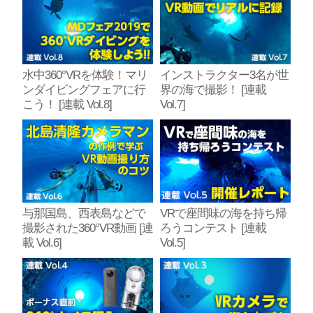
水中360°VRを体験！マリ
インストラクター3名が世
ンダイビングフェアに行
界の海で撮影！ [連載
こう！ [連載 Vol.8]
Vol.7]
与那国島、西表島などで
VRで座間味の海を持ち帰
撮影された360°VR動画 [連
ろうコンテスト [連載
載 Vol.6]
Vol.5]