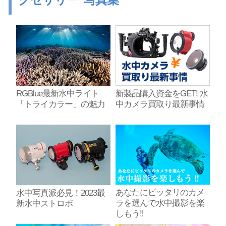
RGBlue最新水中ライト
新製品購入資金をGET! 水
「トライカラー」の魅力
中カメラ買取り最新事情
あなたにピッタリのカメ
水中写真派必見！2023最
ラを選んで水中撮影を楽
新水中ストロボ
しもう‼