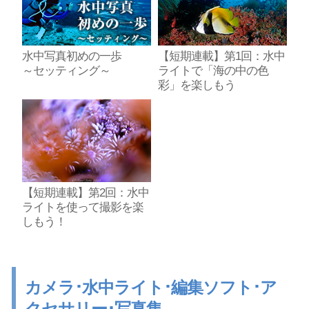
水中写真初めの一歩
【短期連載】第1回：水中
～セッティング～
ライトで「海の中の色
彩」を楽しもう
【短期連載】第2回：水中
ライトを使って撮影を楽
しもう！
カメラ･水中ライト･編集ソフト･ア
クセサリー･写真集