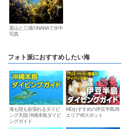
葉山と三浦のNANAで水中
写真
フォト派におすすめしたい海
海も陸も欲張れるダイビ
MDおすすめの伊豆半島29
ング天国 沖縄本島ダイビ
エリア45スポット
ングガイド