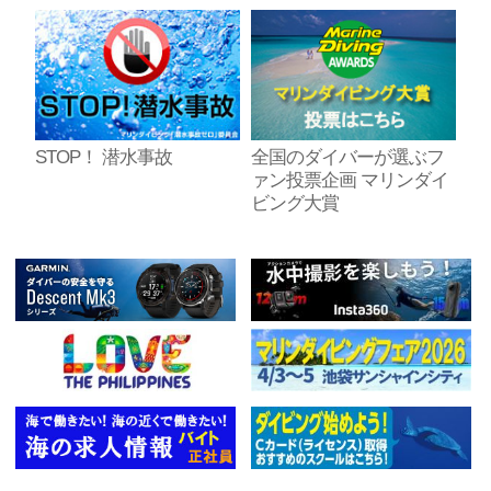
STOP！ 潜水事故
全国のダイバーが選ぶフ
ァン投票企画 マリンダイ
ビング大賞