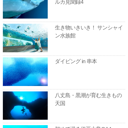
ルカ見聞録4
生き物いきいき！ サンシャイ
ン水族館
ダイビング in 串本
八丈島・黒潮が育む生きもの
天国