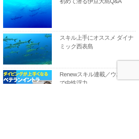
初めて潜る伊豆大島Q&A
スキル上手にオススメ ダイナ
ミック西表島
Renewスキル連載／ウエイト
で中性浮力
今月のプレゼント
新刊『サンゴ礁の世界』とTHE PROTEIN