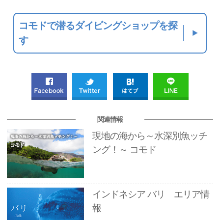
コモドで潜るダイビングショップを探
す
関連情報
現地の海から～水深別魚ッチ
ング！～ コモド
インドネシア バリ エリア情
報