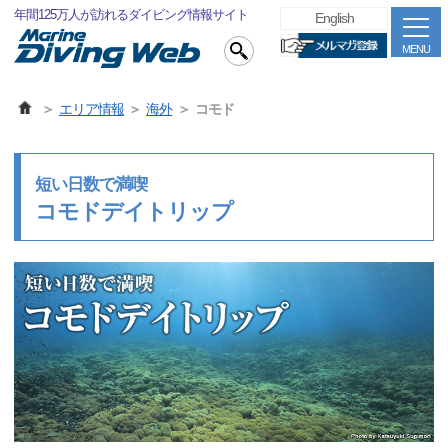
年間125万人が訪れるダイビング情報サイト
English
MENU
エリア情報
海外
コモド
短い日数で満喫
コモドデイトリップ