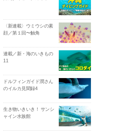
〈新連載〉ウミウシの素
顔／第１回〜触角
連載／新・海のいきもの
11
ドルフィンガイド潤さん
のイルカ見聞録4
生き物いきいき！ サンシ
ャイン水族館