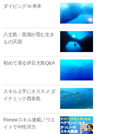
ダイビング in 串本
八丈島・黒潮が育む生き
もの天国
初めて潜る伊豆大島Q&A
スキル上手にオススメ ダ
イナミック西表島
Renewスキル連載／ウエ
イトで中性浮力