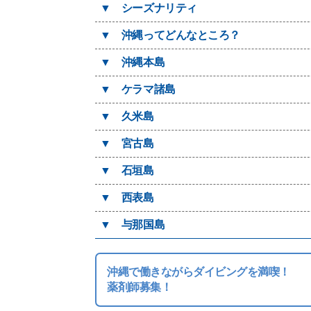
▼
シーズナリティ
▼
沖縄ってどんなところ？
▼
沖縄本島
▼
ケラマ諸島
▼
久米島
▼
宮古島
▼
石垣島
▼
西表島
▼
与那国島
沖縄で働きながらダイビングを満喫！
薬剤師募集！