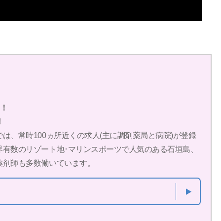
す！
!
は、常時100ヵ所近くの求人(主に調剤薬局と病院)が登録
界有数のリゾート地･マリンスポーツで人気のある石垣島、
薬剤師も多数働いています。