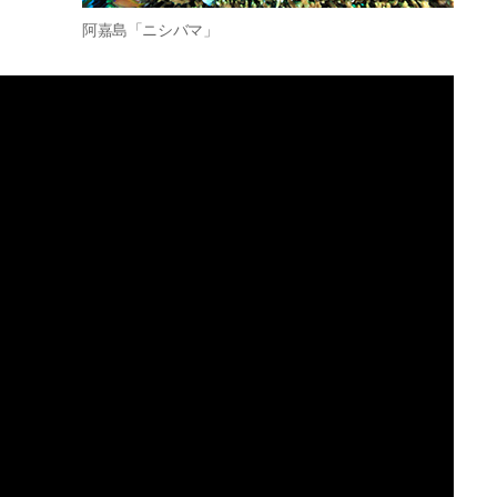
阿嘉島「ニシバマ」