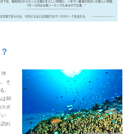
？
り沖
れ、そ
いる。
は30
のスポ
てい
も訪れ