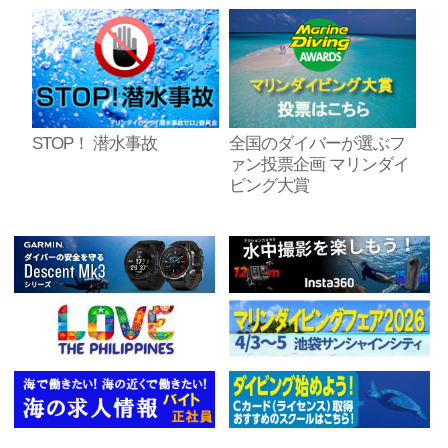
STOP！ 潜水事故
全国のダイバーが選ぶフ
ァン投票企画 マリンダイ
ビング大賞