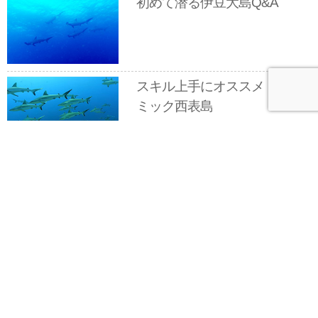
初めて潜る伊豆大島Q&A
スキル上手にオススメ ダイナ
ミック西表島
Renewスキル連載／ウエイト
で中性浮力
今月のプレゼント
新刊『サンゴ礁の世界』とTHE PROTEIN