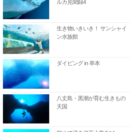
ルカ見聞録4
生き物いきいき！ サンシャイ
ン水族館
ダイビング in 串本
八丈島・黒潮が育む生きもの
天国