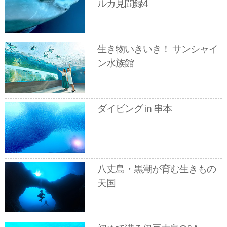
ルカ見聞録4
生き物いきいき！ サンシャイ
ン水族館
ダイビング in 串本
八丈島・黒潮が育む生きもの
天国