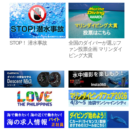
STOP！ 潜水事故
全国のダイバーが選ぶフ
ァン投票企画 マリンダイ
ビング大賞