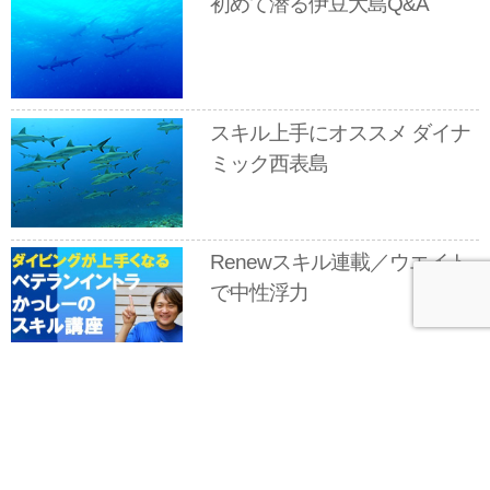
初めて潜る伊豆大島Q&A
スキル上手にオススメ ダイナ
ミック西表島
Renewスキル連載／ウエイト
で中性浮力
今月のプレゼント
新刊『サンゴ礁の世界』とTHE PROTEIN