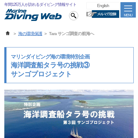
年間125万人が訪れるダイビング情報サイト
English
MENU
海の環境保護
Tara サンゴ調査の航海へ
マリンダイビング海の環境特別企画
海洋調査船タラ号の挑戦③
サンゴプロジェクト