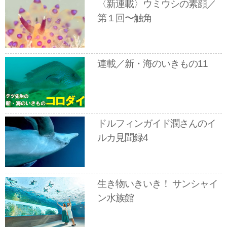
〈新連載〉ウミウシの素顔／
第１回〜触角
連載／新・海のいきもの11
ドルフィンガイド潤さんのイ
ルカ見聞録4
生き物いきいき！ サンシャイ
ン水族館