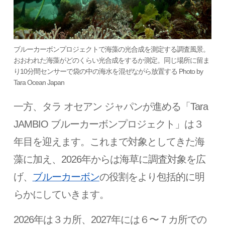
ブルーカーボンプロジェクトで海藻の光合成を測定する調査風景。
おおわれた海藻がどのくらい光合成をするか測定。同じ場所に留ま
り10分間センサーで袋の中の海水を混ぜながら放置する Photo by
Tara Ocean Japan
一方、タラ オセアン ジャパンが進める「Tara
JAMBIO ブルーカーボンプロジェクト」は３
年目を迎えます。これまで対象としてきた海
藻に加え、2026年からは海草に調査対象を広
げ、
ブルーカーボン
の役割をより包括的に明
らかにしていきます。
2026年は３カ所、2027年には６〜７カ所での