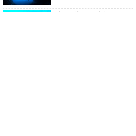
初めて潜る伊豆大島Q&A
スキル上手にオススメ ダイナ
ミック西表島
Renewスキル連載／ウエイト
で中性浮力
今月のプレゼント