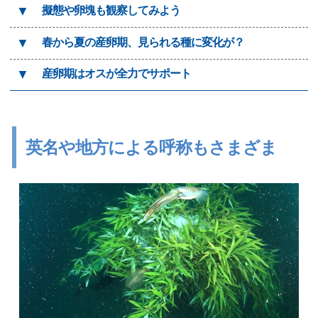
▼
擬態や卵塊も観察してみよう
▼
春から夏の産卵期、見られる種に変化が？
▼
産卵期はオスが全力でサポート
英名や地方による呼称もさまざま