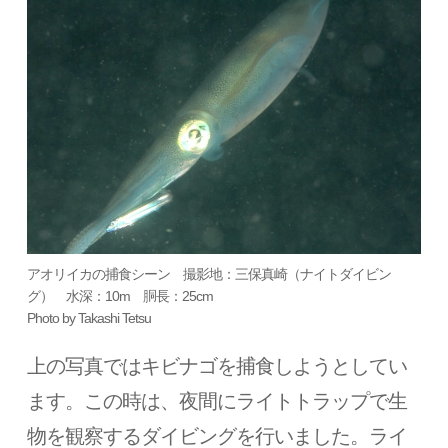
アオリイカの捕食シーン 撮影地：三保真崎（ナイトダイビン
グ） 水深：10m 胴長：25cm
Photo by Takashi Tetsu
上の写真ではキビナゴを捕食しようとしてい
ます。この時は、夜間にライトトラップで生
物を観察するダイビングを行いました。ライ