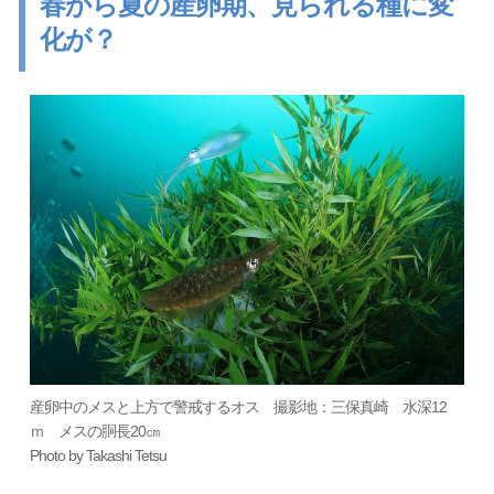
春から夏の産卵期、見られる種に変
化が？
産卵中のメスと上方で警戒するオス 撮影地：三保真崎 水深12
ｍ メスの胴長20㎝
Photo by Takashi Tetsu