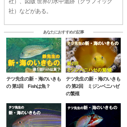
社）、図版 世界の水中遺跡（グラフィック
社）などがある。
あなたにおすすめの記事
テツ先生の新・海のいきも
テツ先生の新・海のいきも
の 第1回 Fishは魚？
の 第2回 ミジンベニハゼ
の繁殖