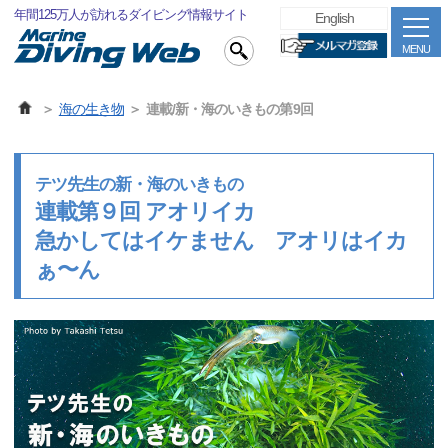
年間125万人が訪れるダイビング情報サイト
English
MENU
海の生き物
連載/新・海のいきもの第9回
テツ先生の新・海のいきもの
連載第９回 アオリイカ
急かしてはイケません アオリはイカ
ぁ〜ん