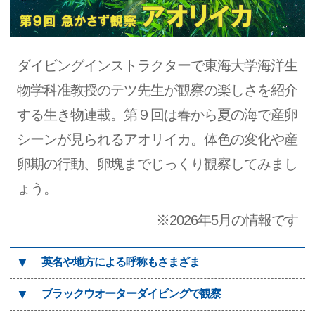
ダイビングインストラクターで東海大学海洋生
物学科准教授のテツ先生が観察の楽しさを紹介
する生き物連載。第９回は春から夏の海で産卵
シーンが見られるアオリイカ。体色の変化や産
卵期の行動、卵塊までじっくり観察してみまし
ょう。
※2026年5月の情報です
▼
英名や地方による呼称もさまざま
▼
ブラックウオーターダイビングで観察