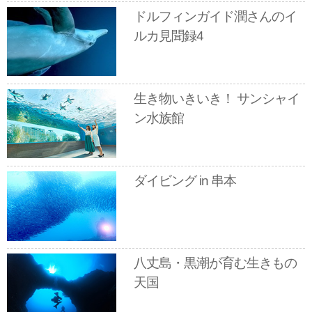
ドルフィンガイド潤さんのイ
ルカ見聞録4
生き物いきいき！ サンシャイ
ン水族館
ダイビング in 串本
八丈島・黒潮が育む生きもの
天国