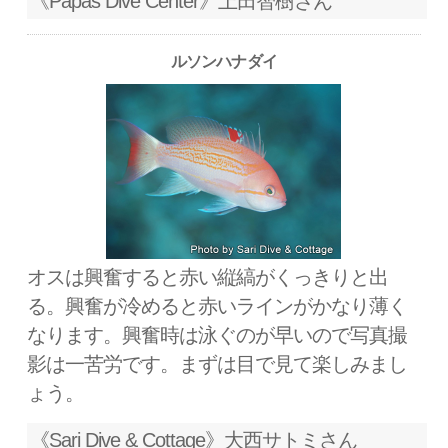
《Papas Dive Center》上田智樹さん
ルソンハナダイ
オスは興奮すると赤い縦縞がくっきりと出
る。興奮が冷めると赤いラインがかなり薄く
なります。興奮時は泳ぐのが早いので写真撮
影は一苦労です。まずは目で見て楽しみまし
ょう。
《Sari Dive & Cottage》大西サトミさん