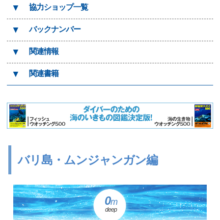
▼
協力ショップ一覧
▼
バックナンバー
▼
関連情報
▼
関連書籍
バリ島・ムンジャンガン編
0
m
deep