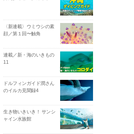
〈新連載〉ウミウシの素
顔／第１回〜触角
連載／新・海のいきもの
11
ドルフィンガイド潤さん
のイルカ見聞録4
生き物いきいき！ サンシ
ャイン水族館