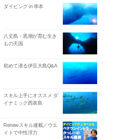
ダイビング in 串本
八丈島・黒潮が育む生き
もの天国
初めて潜る伊豆大島Q&A
スキル上手にオススメ ダ
イナミック西表島
Renewスキル連載／ウエ
イトで中性浮力