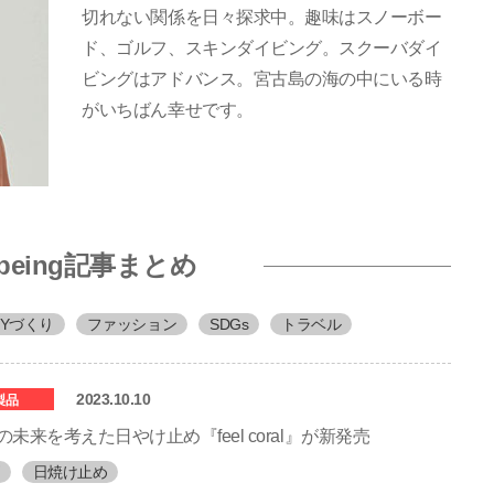
切れない関係を日々探求中。趣味はスノーボー
ド、ゴルフ、スキンダイビング。スクーバダイ
ビングはアドバンス。宮古島の海の中にいる時
がいちばん幸せです。
l-being記事まとめ
DYづくり
ファッション
SDGs
トラベル
2023.10.10
製品
未来を考えた日やけ止め『feel coral』が新発売
日焼け止め