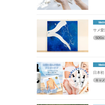
Well-
サメ愛溢れ
SDGs
Well-
日本初
キャメ