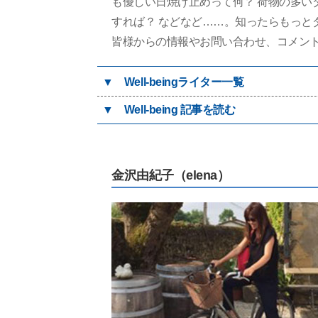
も優しい日焼け止めって何？ 荷物の多い
すれば？ などなど……。知ったらもっと
皆様からの情報やお問い合わせ、コメントも常時募
▼
Well-beingライター一覧
▼
Well-being 記事を読む
金沢由紀子（elena）