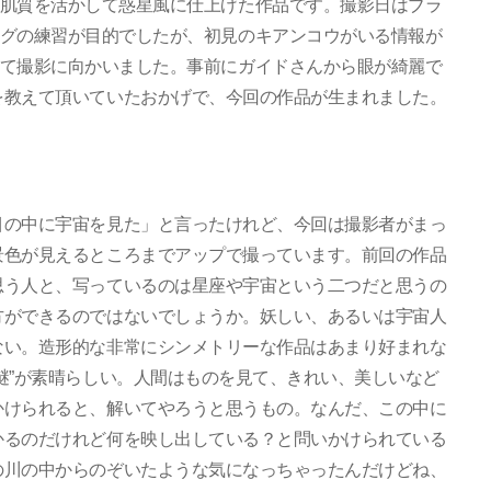
肌質を活かして惑星風に仕上げた作品です。撮影日はブラ
グの練習が目的でしたが、初見のキアンコウがいる情報が
て撮影に向かいました。事前にガイドさんから眼が綺麗で
を教えて頂いていたおかげで、今回の作品が生まれました。
目の中に宇宙を見た」と言ったけれど、今回は撮影者がまっ
景色が見えるところまでアップで撮っています。前回の作品
思う人と、写っているのは星座や宇宙という二つだと思うの
方ができるのではないでしょうか。妖しい、あるいは宇宙人
ない。造形的な非常にシンメトリーな作品はあまり好まれな
謎”が素晴らしい。人間はものを見て、きれい、美しいなど
かけられると、解いてやろうと思うもの。なんだ、この中に
かるのだけれど何を映し出している？と問いかけられている
の川の中からのぞいたような気になっちゃったんだけどね、