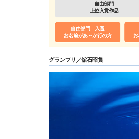
自由部門
上位入賞作品
自由部門 入選
お名前があ～か行の方
お
グランプリ／舘石昭賞