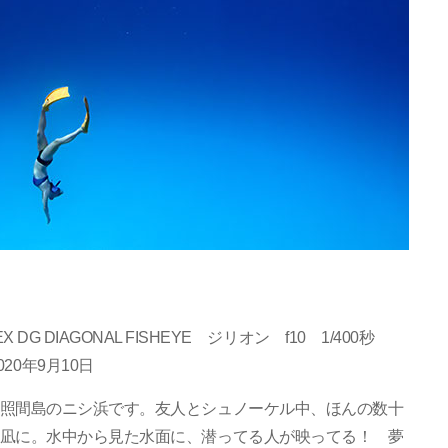
X DG DIAGONAL FISHEYE ジリオン f10 1/400秒
20年9月10日
照間島のニシ浜です。友人とシュノーケル中、ほんの数十
凪に。水中から見た水面に、潜ってる人が映ってる！ 夢