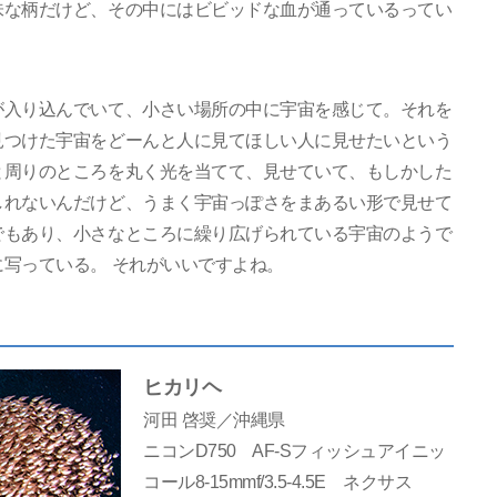
味な柄だけど、その中にはビビッドな血が通っているってい
が入り込んでいて、小さい場所の中に宇宙を感じて。それを
見つけた宇宙をどーんと人に見てほしい人に見せたいという
と周りのところを丸く光を当てて、見せていて、もしかした
しれないんだけど、うまく宇宙っぽさをまあるい形で見せて
でもあり、小さなところに繰り広げられている宇宙のようで
写っている。 それがいいですよね。
ヒカリヘ
河田 啓奨／沖縄県
ニコンD750 AF-Sフィッシュアイニッ
コール8-15mmf/3.5-4.5E ネクサス