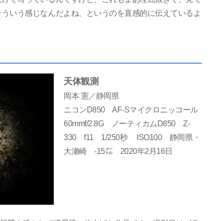
そういう感じなんだよね、というのを直感的に伝えているよ
天体観測
岡本 憲／静岡県
ニコンD850 AF-Sマイクロニッコール
60mmf/2.8G ノーティカムD850 Z-
330 f11 1/250秒 ISO100 静岡県・
大瀬崎 -15㍍ 2020年2月16日