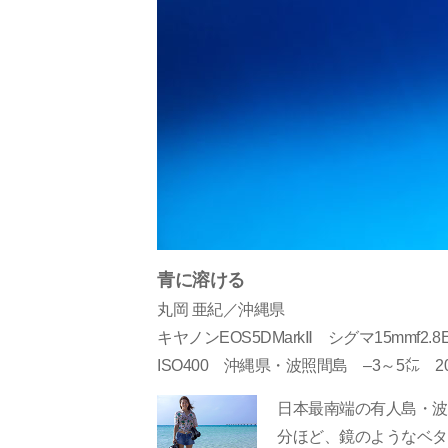
青に溶ける
丸岡 亜紀／沖縄県
キヤノンEOS5DMarkⅡ シグマ15mmf2.8E
ISO400 沖縄県・波照間島 –3～5㍍ 20
日本最南端の有人島・波
分ほど、鏡のようなベタ