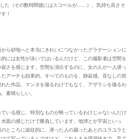
した（その数時間後にはスコールが……）。気持ち良さそ
です！
面から砂地へと本当にきれいにつながったグラデーションに
体的には女性が泳いではいるんだけど、この撮影者は空間を
静寂さを感じます。空間を演出するのに、女の人が一人潜っ
したアーチも効果的。すべてのものを、静寂感、音なしの世
優れた作品。マンタを撮るわけでもなく、アザラシを撮るわ
ね、素晴らしい。
っている感じ。特別なものが映っているわけじゃないんだけ
と水面の感じだけで勝負しています。地球とか宇宙といっ
面のところに波紋的に、潜った人の蹴ったあとのユラユラと
欠けて写っているんですけど、これもまあ理屈抜きで、見て