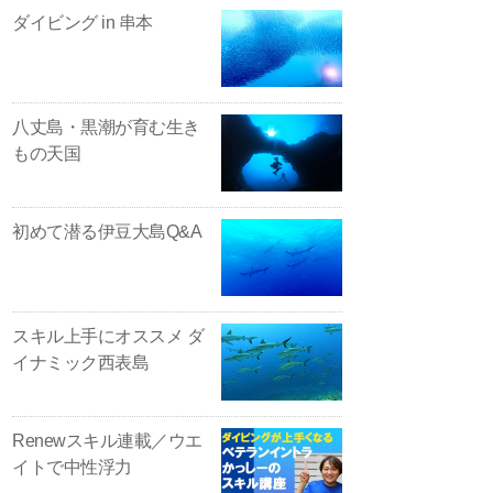
ダイビング in 串本
八丈島・黒潮が育む生き
もの天国
初めて潜る伊豆大島Q&A
スキル上手にオススメ ダ
イナミック西表島
Renewスキル連載／ウエ
イトで中性浮力