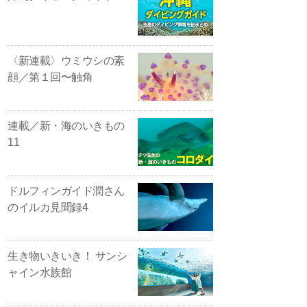
〈新連載〉ウミウシの素
顔／第１回〜触角
連載／新・海のいきもの
11
ドルフィンガイド潤さん
のイルカ見聞録4
生き物いきいき！ サンシ
ャイン水族館