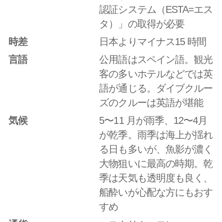
認証システム（ESTA=エス
タ）」の取得が必要
時差
日本よりマイナス15 時間
言語
公用語はスペイン語。観光
客の多いホテルなどでは英
語が通じる。ダイブクルー
ズのクルーは英語が堪能
気候
5〜11 月が雨季、12〜4月
が乾季。雨季は海上が揺れ
る日も多いが、魚影が濃く
大物狙いに最高の時期。乾
季は天気も透明度も良く、
船酔いが心配な方にもおす
すめ