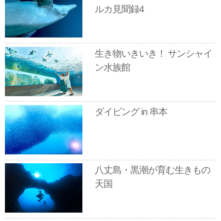
ルカ見聞録4
生き物いきいき！ サンシャイ
ン水族館
ダイビング in 串本
八丈島・黒潮が育む生きもの
天国