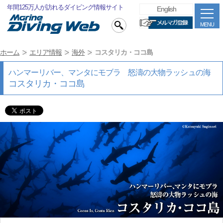
年間125万人が訪れるダイビング情報サイト
English
MENU
ホーム
エリア情報
海外
コスタリカ・ココ島
ハンマーリバー、マンタにモブラ 怒濤の大物ラッシュの海
コスタリカ・ココ島