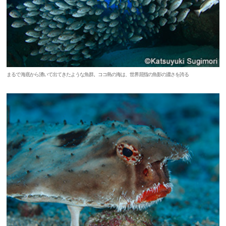
まるで海底から湧いて出てきたような魚群。ココ島の海は、世界屈指の魚影の濃さを誇る