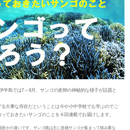
伊半島では7～8月、サンゴの産卵の神秘的な様子が話題と
守る大事な存在だということは今や小中学校でも学ぶのでご
知っておきたいサンゴのことを６回連載でお届けします。
地形かの違いです。サンゴ礁は主に造礁サンゴが集まって積み重な