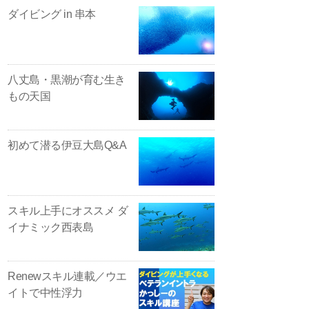
ダイビング in 串本
八丈島・黒潮が育む生き
もの天国
初めて潜る伊豆大島Q&A
スキル上手にオススメ ダ
イナミック西表島
Renewスキル連載／ウエ
イトで中性浮力