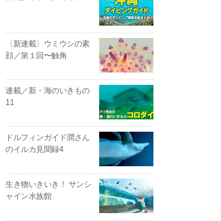
〈新連載〉ウミウシの素
顔／第１回〜触角
連載／新・海のいきもの
11
ドルフィンガイド潤さん
のイルカ見聞録4
生き物いきいき！ サンシ
ャイン水族館