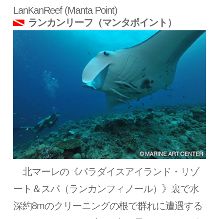
LanKanReef (Manta Point)
ランカンリーフ（マンタポイント）
北マーレの《パラダイスアイランド・リゾ
ート＆スパ（ランカンフィノール）》裏で水
深約8mのクリーニングの根で群れに遭遇する