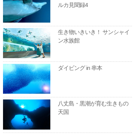
ルカ見聞録4
生き物いきいき！ サンシャイ
ン水族館
ダイビング in 串本
八丈島・黒潮が育む生きもの
天国