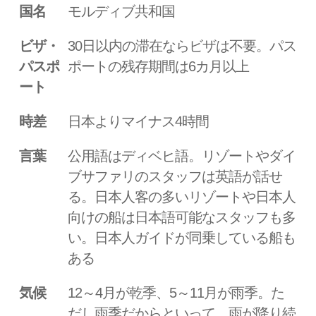
国名
モルディブ共和国
ビザ・
30日以内の滞在ならビザは不要。パス
パスポ
ポートの残存期間は6カ月以上
ート
時差
日本よりマイナス4時間
言葉
公用語はディベヒ語。リゾートやダイ
ブサファリのスタッフは英語が話せ
る。日本人客の多いリゾートや日本人
向けの船は日本語可能なスタッフも多
い。日本人ガイドが同乗している船も
ある
気候
12～4月が乾季、5～11月が雨季。た
だし雨季だからといって、雨が降り続