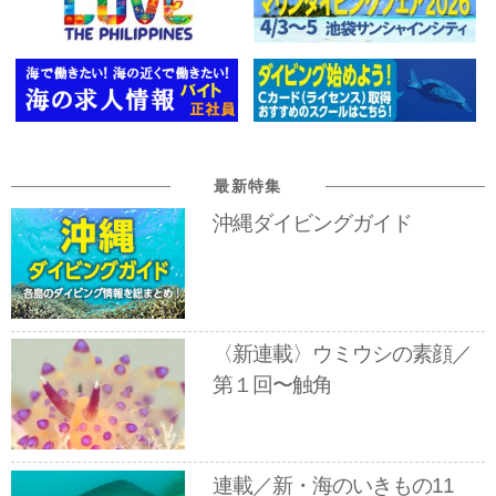
最新特集
沖縄ダイビングガイド
〈新連載〉ウミウシの素顔／
第１回〜触角
連載／新・海のいきもの11