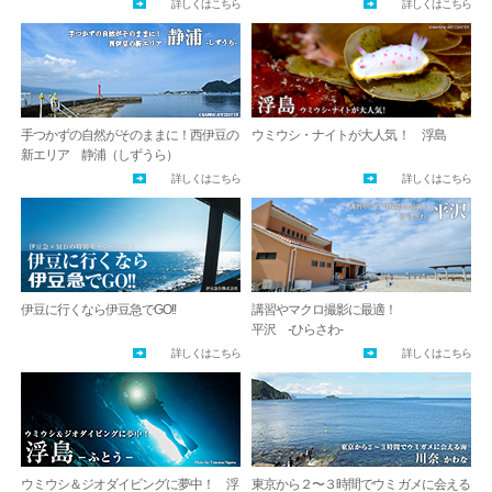
詳しくはこちら
詳しくはこちら
手つかずの自然がそのままに！西伊豆の
ウミウシ・ナイトが大人気！ 浮島
新エリア 静浦（しずうら）
詳しくはこちら
詳しくはこちら
伊豆に行くなら伊豆急でGO!!
講習やマクロ撮影に最適！
平沢 -ひらさわ-
詳しくはこちら
詳しくはこちら
ウミウシ＆ジオダイビングに夢中！ 浮
東京から２〜３時間でウミガメに会える