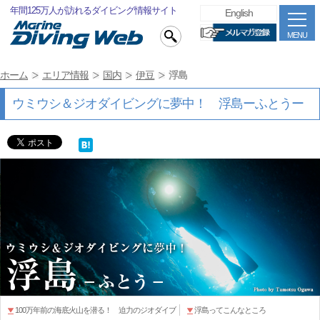
年間125万人が訪れるダイビング情報サイト
English
MENU
ホーム
エリア情報
国内
伊豆
浮島
ウミウシ＆ジオダイビングに夢中！ 浮島ーふとうー
100万年前の海底火山を潜る！ 迫力のジオダイブ
浮島ってこんなところ