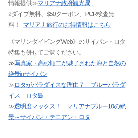
情報提供≫
マリアナ政府観光局
2ダイブ無料、$50クーポン、PCR検査無
料！
マリアナ旅行のお得情報はこちら
《マリンダイビングWeb》のサイパン・ロタ
特集も併せてご覧ください。
≫
写真家・高砂順二が魅了された海と自然の
絶景in
サイパン
≫
ロタがパラダイスな理由７ ブルーパラダ
イス ロタ島
≫
透明度マックス！ マリアナブルー10
の絶
景～サイパン・テニアン・ロタ