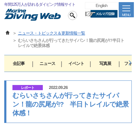
年間125万人が訪れるダイビング情報サイト
English
MENU
ニュース・トピックス＆更新情報一覧
むらいさちさんが行ってきたサイパン！龍の尻尾が!?半日ト
レイルで絶景体感
全記事
ニュース
イベント
写真展
フォト
2022.09.26
レポート
むらいさちさんが行ってきたサイパ
ン！龍の尻尾が!? 半日トレイルで絶景
体感！