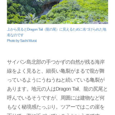
上から見るとDragon Tail（龍の尾）に見えるために名づけられた地
名なのです
Photo by Sachi Murai
サイパン島北部の手つかずの自然が残る海岸
線をよく見ると、細長い亀裂がまるで龍が舞
っているようにうねうねと続いている亀裂が
あります。地元の人はDragon Tail、龍の尻尾と
呼んでいるそうですが、周囲には建物など何
もなく秘境感たっぷり。ツアーではこの崖を