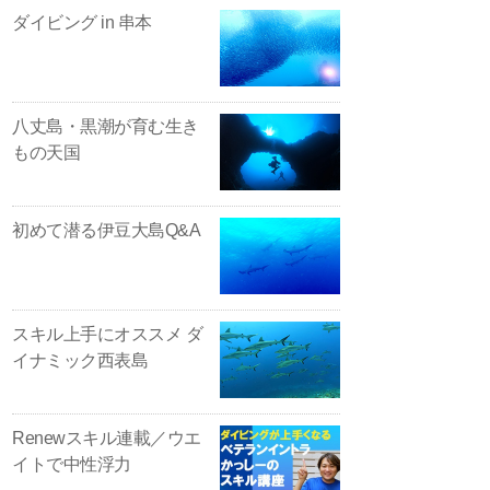
ダイビング in 串本
八丈島・黒潮が育む生き
もの天国
初めて潜る伊豆大島Q&A
スキル上手にオススメ ダ
イナミック西表島
Renewスキル連載／ウエ
イトで中性浮力