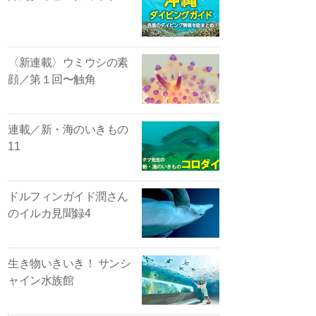
〈新連載〉ウミウシの素
顔／第１回〜触角
連載／新・海のいきもの
11
ドルフィンガイド潤さん
のイルカ見聞録4
生き物いきいき！ サンシ
ャイン水族館