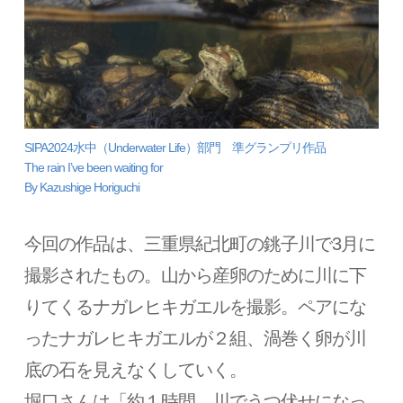
SIPA2024水中（Underwater Life）部門 準グランプリ作品
The rain I’ve been waiting for
By Kazushige Horiguchi
今回の作品は、三重県紀北町の銚子川で3月に
撮影されたもの。山から産卵のために川に下
りてくるナガレヒキガエルを撮影。ペアにな
ったナガレヒキガエルが２組、渦巻く卵が川
底の石を見えなくしていく。
堀口さんは「約１時間、川でうつ伏せになっ