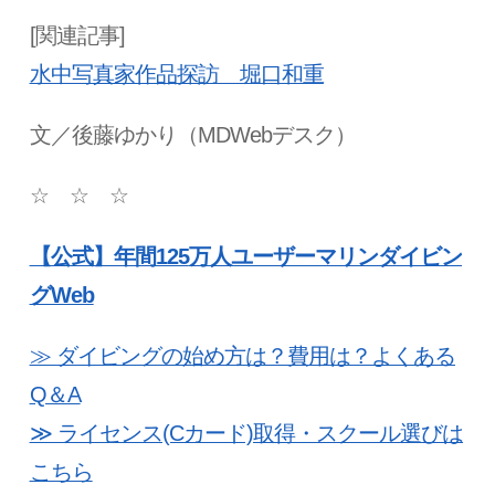
[関連記事]
水中写真家作品探訪 堀口和重
文／後藤ゆかり（
MDWeb
デスク）
☆
☆
☆
【公式】年間125
万人ユーザーマリンダイビン
グWeb
≫ ダイビングの始め方は？費用は？よくある
Q＆A
≫ ライセンス(Cカード)取得・スクール選びは
こちら