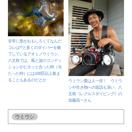
非常に形がおもしろくてなんだ
コレは!?と多くのダイバーを魅
了しているアオミノウミウシ。
八丈島では、風と波のコンディ
ションがピタッと合った時（当
たった時）には100匹以上集ま
ることもあるのだとか
ウミウシ愛は人一倍！ ウミウ
シや生き物への造詣も深い、八
丈島《レグルスダイビング》の
加藤昌一さん
ウミウシ