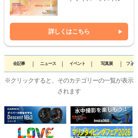
詳しくはこちら
全記事
ニュース
イベント
写真展
フォト
※クリックすると、そのカテゴリーの一覧が表示
されます