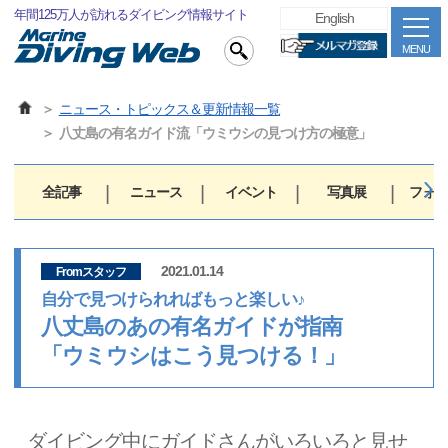
年間125万人が訪れるダイビング情報サイト
English
MENU
ニュース・トピックス＆更新情報一覧
八丈島の有名ガイド流「ウミウシの見つけ方の極意」
全記事
ニュース
イベント
写真展
フォト
2021.01.14
Fromスタッフ
自分で見つけられればもっと楽しい♪
八丈島のあの有名ガイドが指南
「ウミウシはこう見つける！」
ダイビング中にガイドさんがいろいろと見せ