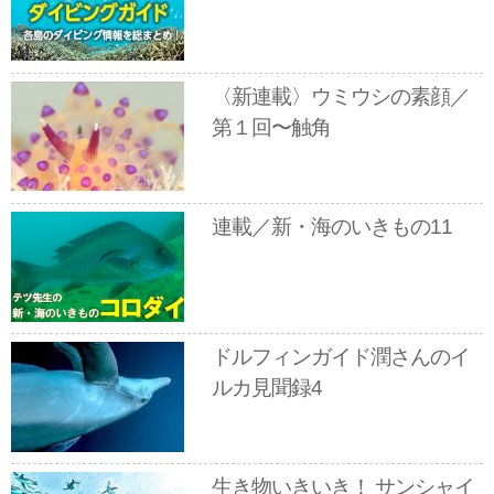
〈新連載〉ウミウシの素顔／
第１回〜触角
連載／新・海のいきもの11
ドルフィンガイド潤さんのイ
ルカ見聞録4
生き物いきいき！ サンシャイ