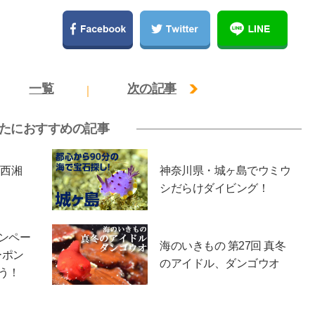
一覧
次の記事
たにおすすめの記事
・西湘
神奈川県・城ヶ島でウミウ
シだらけダイビング！
ンペー
海のいきもの 第27回 真冬
ーポン
のアイドル、ダンゴウオ
う！