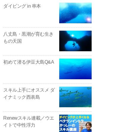
ダイビング in 串本
八丈島・黒潮が育む生き
もの天国
初めて潜る伊豆大島Q&A
スキル上手にオススメ ダ
イナミック西表島
Renewスキル連載／ウエ
イトで中性浮力