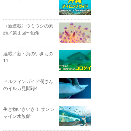
〈新連載〉ウミウシの素
顔／第１回〜触角
連載／新・海のいきもの
11
ドルフィンガイド潤さん
のイルカ見聞録4
生き物いきいき！ サンシ
ャイン水族館