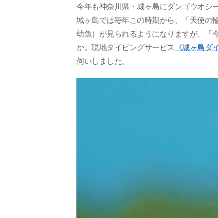
今年も神奈川県・城ヶ島にダンゴウオシ
城ヶ島では毎年この時期から、「天使の
幼魚）が見られるようになりますが、「
か。現地ダイビングサービス
《城ヶ島ダ
伺いしました。