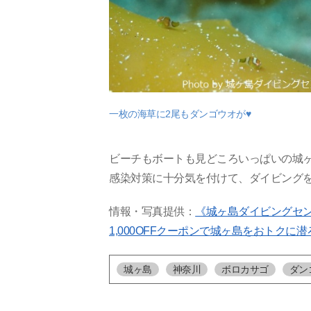
一枚の海草に2尾もダンゴウオが♥
ビーチもボートも見どころいっぱいの城
感染対策に十分気を付けて、ダイビング
情報・写真提供：
《城ヶ島ダイビングセ
1,000OFFクーポンで
城ヶ島を
おトクに潜
城ヶ島
神奈川
ボロカサゴ
ダン