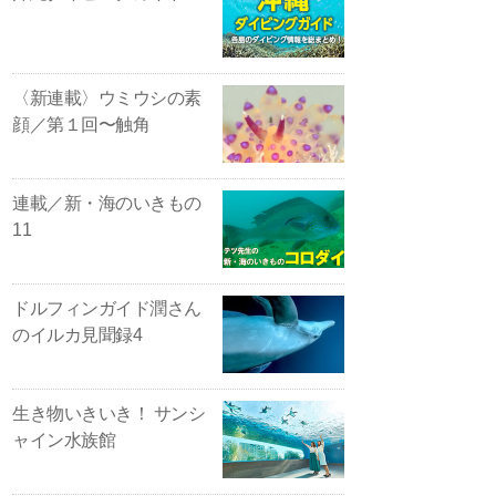
〈新連載〉ウミウシの素
顔／第１回〜触角
連載／新・海のいきもの
11
ドルフィンガイド潤さん
のイルカ見聞録4
生き物いきいき！ サンシ
ャイン水族館