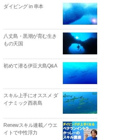
ダイビング in 串本
八丈島・黒潮が育む生き
もの天国
初めて潜る伊豆大島Q&A
スキル上手にオススメ ダ
イナミック西表島
Renewスキル連載／ウエ
イトで中性浮力