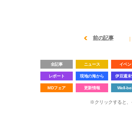
前の記事
全記事
ニュース
イベン
レポート
現地の海から
伊豆週末
MDフェア
更新情報
Well-be
※クリックすると、