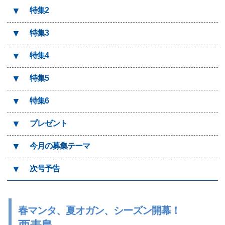
▼
特集2
▼
特集3
▼
特集4
▼
特集5
▼
特集6
▼
プレゼント
▼
今月の募集テーマ
▼
次号予告
春マンタ、夏オガン、シーズン開幕！