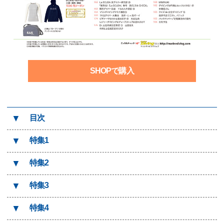
SHOPで購入
▼
目次
▼
特集1
▼
特集2
▼
特集3
▼
特集4