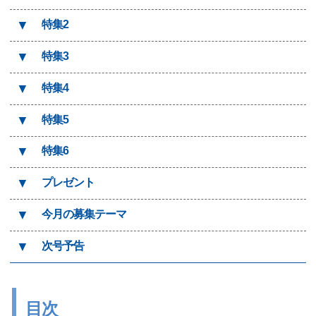
▼
特集2
▼
特集3
▼
特集4
▼
特集5
▼
特集6
▼
プレゼント
▼
今月の募集テーマ
▼
次号予告
目次