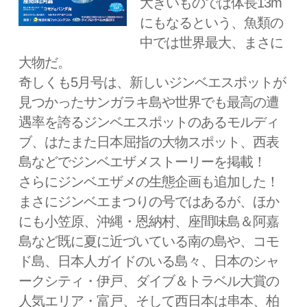
大きいものでは体長13m
にもなるという、魚類の
中では世界最大、まさに
大物だ。
奇しくも5月号は、新しいジンベエスポットが
見つかったサンガラキ島や世界でも最高の遭
遇率を誇るジンベエスポットのあるモルディ
ブ、はたまた日本屈指の大物スポット、西表
島などでジンベエザメストーリーを掲載！
さらにジンベエザメの生態企画も追加した！
まさにジンベエまつりの号ではあるが、ほか
にも小笠原、沖縄・恩納村、座間味島＆阿嘉
島など既に夏に近づいている南の島や、コモ
ド島、日本人ガイドのいる島々、日本のシャ
ークシティ・伊戸、ダイブ＆トラベル大賞の
人気エリア・富戸、そして西日本は串本、柏