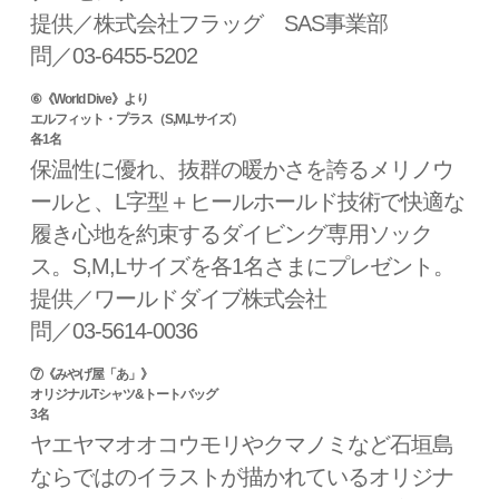
提供／株式会社フラッグ SAS事業部
問／03-6455-5202
⑥《World Dive》より
エルフィット・プラス（S,M,Lサイズ）
各1名
保温性に優れ、抜群の暖かさを誇るメリノウ
ールと、L字型＋ヒールホールド技術で快適な
履き心地を約束するダイビング専用ソック
ス。S,M,Lサイズを各1名さまにプレゼント。
提供／ワールドダイブ株式会社
問／03-5614-0036
⑦《みやげ屋「あ」》
オリジナルTシャツ&トートバッグ
3名
ヤエヤマオオコウモリやクマノミなど石垣島
ならではのイラストが描かれているオリジナ