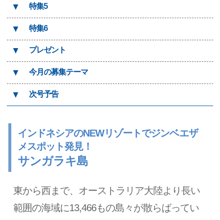
▼
特集5
▼
特集6
▼
プレゼント
▼
今月の募集テーマ
▼
次号予告
インドネシアのNEWリゾートでジンベエザ
メスポット発見！
サンガラキ島
東から西まで、オーストラリア大陸より長い
範囲の海域に13,466もの島々が散らばってい