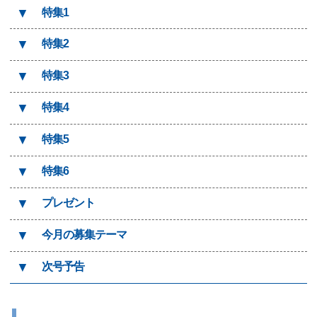
▼
特集1
▼
特集2
▼
特集3
▼
特集4
▼
特集5
▼
特集6
▼
プレゼント
▼
今月の募集テーマ
▼
次号予告