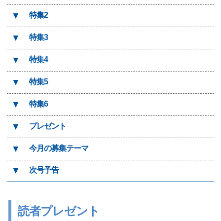
▼
特集2
▼
特集3
▼
特集4
▼
特集5
▼
特集6
▼
プレゼント
▼
今月の募集テーマ
▼
次号予告
読者プレゼント