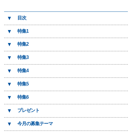
▼
目次
▼
特集1
▼
特集2
▼
特集3
▼
特集4
▼
特集5
▼
特集6
▼
プレゼント
▼
今月の募集テーマ