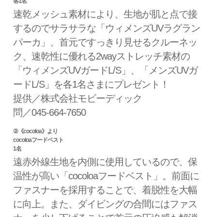
各1名
速乾メッシュ素材により、生地が肌と点で接
するのでサラサラな「ウィメンズUVラグラン
パーカ」、首元ですっきり見せるクルーネッ
ク、速乾性に優れる2wayストレッチ素材の
「ウィメンズUVガードL/S」、「メンズUVガ
ードL/S」を各1名さまにプレゼント！
提供／株式会社モビーディック
問／045-664-7650
②《cocoloa》より
cocoloaフードベスト
1名
遠赤外線生地を内側に使用しているので、保
温性が高い「cocoloaフードベスト」。前面に
ファスナーを採用することで、着脱性を大幅
に向上。また、ダイビングの合間にはファス