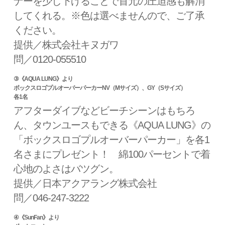
ナーを少し下げることで首元の圧迫感も解消
してくれる。※色は選べませんので、ご了承
ください。
提供／株式会社キヌガワ
問／0120-055510
③《AQUA LUNG》より
ボックスロゴプルオーバーパーカーNV（Mサイズ）、GY（Sサイズ）
各1名
アフターダイブなどビーチシーンはもちろ
ん、タウンユースもできる《AQUA LUNG》の
「ボックスロゴプルオーバーパーカー」を各1
名さまにプレゼント！ 綿100パーセントで着
心地のよさはバツグン。
提供／日本アクアラング株式会社
問／046-247-3222
④《SunFan》より