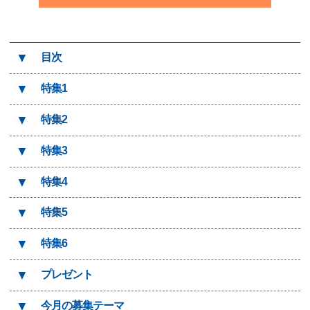
▼
目次
▼
特集1
▼
特集2
▼
特集3
▼
特集4
▼
特集5
▼
特集6
▼
プレゼント
▼
今月の募集テーマ