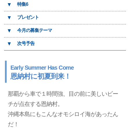
▼
特集6
▼
プレゼント
▼
今月の募集テーマ
▼
次号予告
Early Summer Has Come
恩納村に初夏到来！
那覇から車で１時間強、目の前に美しいビー
チが点在する恩納村。
沖縄本島にもこんなオモシロイ海があったん
だ！