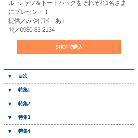
ルTシャツ＆トートバッグをそれぞれ1名さま
にプレセント！
提供／みやげ屋「あ」
問／0980-83-2134
SHOPで購入
▼
目次
▼
特集1
▼
特集2
▼
特集3
▼
特集4