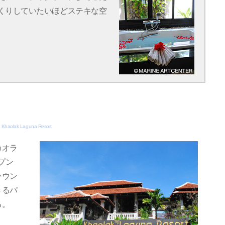
くりしていたいほどステキな空
Khaolak Laguna Resort
カオラ
プン
ラウン
きるパ
る。