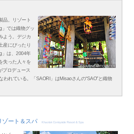
製品。リゾート
ing」では織物グッ
みよう。デジカ
土産にぴったり
ng」は、2004年
を失った人々を
んがプロデュース
れている。「SAORI」はMisaoさんの“SAO”と織物
リゾート＆スパ
Khaolak Contryside Resort & Spa