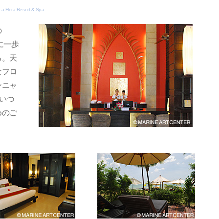
La Flora Resort & Spa
の
に一歩
る。天
なフロ
ンニャ
はいつ
めのご