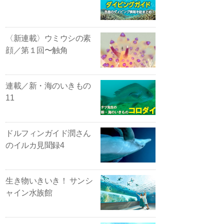
〈新連載〉ウミウシの素
顔／第１回〜触角
連載／新・海のいきもの
11
ドルフィンガイド潤さん
のイルカ見聞録4
生き物いきいき！ サンシ
ャイン水族館