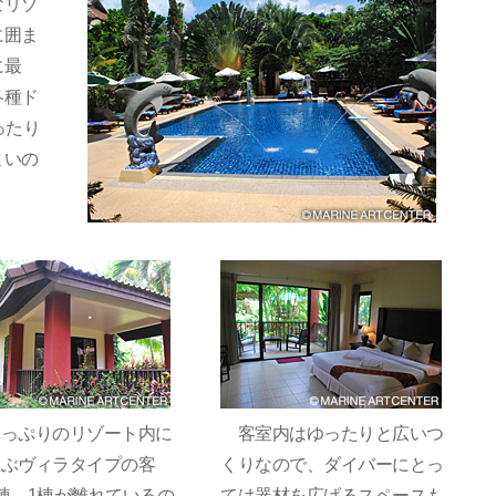
なリゾ
に囲ま
に最
各種ド
ったり
よいの
っぷりのリゾート内に
客室内はゆったりと広いつ
並ぶヴィラタイプの客
くりなので、ダイバーにとっ
棟、1棟が離れているの
ては器材を広げるスペースも