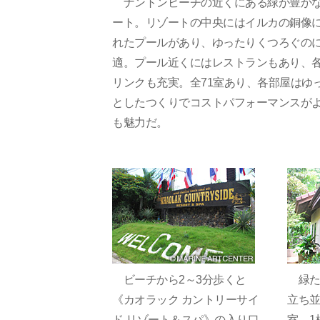
ナントンビーチの近くにある緑が豊か
ート。リゾートの中央にはイルカの銅像
れたプールがあり、ゆったりくつろぐの
適。プール近くにはレストランもあり、
リンクも充実。全71室あり、各部屋はゆ
としたつくりでコストパフォーマンスが
も魅力だ。
ビーチから2～3分歩くと
緑た
《カオラック カントリーサイ
立ち
ド リゾート＆スパ》の入り口
室。1