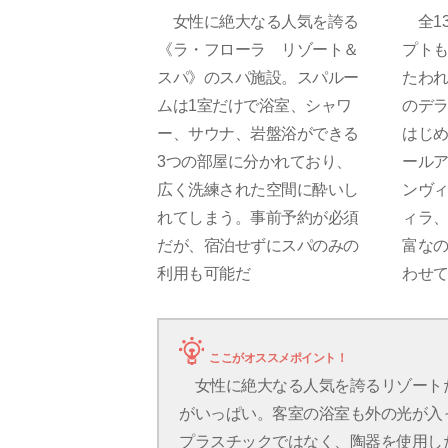
女性に絶大なる人気を誇る
全13
《ラ・フローラ リゾート＆
プト
スパ》のスパ施設。スパルー
たわ
ムは1室だけで浴室、シャワ
のデ
ー、サウナ、岩盤浴ができる
はじ
3つの部屋に分かれており、
ール
広く洗練された空間に酔いし
ンヴ
れてしまう。事前予約が必須
ィラ
だが、宿泊せずにスパのみの
富な
利用も可能だ
わせ
ここがオススメポイント！
女性に絶大なる人気を誇るリゾート
がいっぱい。客室の浴室も外の光が入
プラスチックではなく、陶器を使用し