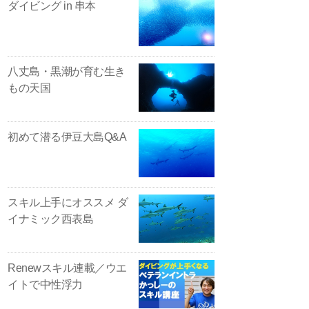
ダイビング in 串本
八丈島・黒潮が育む生き
もの天国
初めて潜る伊豆大島Q&A
スキル上手にオススメ ダ
イナミック西表島
Renewスキル連載／ウエ
イトで中性浮力