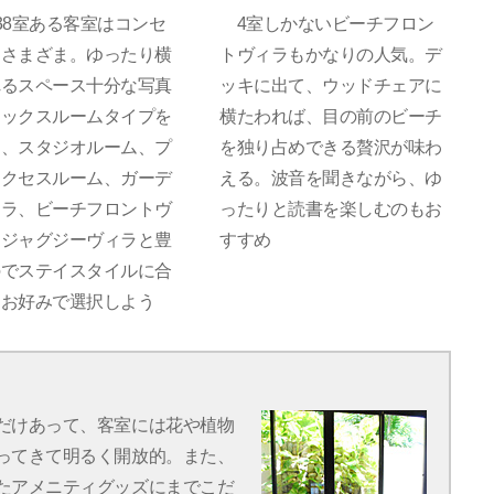
8室ある客室はコンセ
4室しかないビーチフロン
もさまざま。ゆったり横
トヴィラもかなりの人気。デ
れるスペース十分な写真
ッキに出て、ウッドチェアに
ラックスルームタイプを
横たわれば、目の前のビーチ
め、スタジオルーム、プ
を独り占めできる贅沢が味わ
アクセスルーム、ガーデ
える。波音を聞きながら、ゆ
ィラ、ビーチフロントヴ
ったりと読書を楽しむのもお
、ジャグジーヴィラと豊
すすめ
のでステイスタイルに合
てお好みで選択しよう
だけあって、客室には花や植物
ってきて明るく開放的。また、
たアメニティグッズにまでこだ