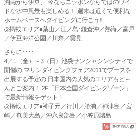
湘南から伊豆、 今ならニッポンならではのワイ
ドな水中風景も楽しめる！ 週末は近くて便利な
ホームベースへダイビングに行こう!!
◎掲載エリア●葉山／江ノ島･鎌倉沖／熱海／富戸
／伊豆海洋公園／川奈／雲見
さらに････
4／1（金）～3（日）池袋サンシャシンシティで
開催の マリンダイビングフェア2011でブースを
出展する予定の 日本国内の人気のエリアもど～
んとご案内！ 2F「日本全国ダイビングゾーン」
で最新情報をゲット！
◎掲載エリア●神子元／行川／勝浦／神津島／宮
崎／奄美大島／沖永良部島／小笠原諸島
SHOPで購入