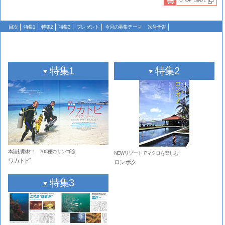
目次
特集1
特集2
特集3
プレゼント
今月の募集テーマ
次号予告
特集1
特集2
本誌初取材！ 700種のサンゴ礁
NEWリゾートでマクロを楽しむ
ワカトビ
ロンボク
特集3