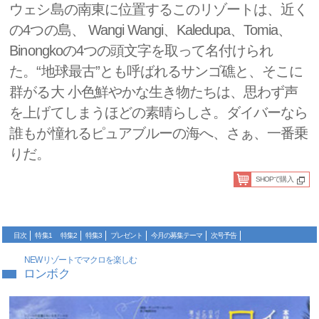
ウェシ島の南東に位置するこのリゾートは、近く
の4つの島、 Wangi Wangi、Kaledupa、Tomia、
Binongkoの4つの頭文字を取って名付けられ
た。“地球最古”とも呼ばれるサンゴ礁と、そこに
群がる大 小色鮮やかな生き物たちは、思わず声
を上げてしまうほどの素晴らしさ。ダイバーなら
誰もが憧れるピュアブルーの海へ、さぁ、一番乗
りだ。
SHOPで購入
目次
特集1
特集2
特集3
プレゼント
今月の募集テーマ
次号予告
NEWリゾートでマクロを楽しむ
ロンボク