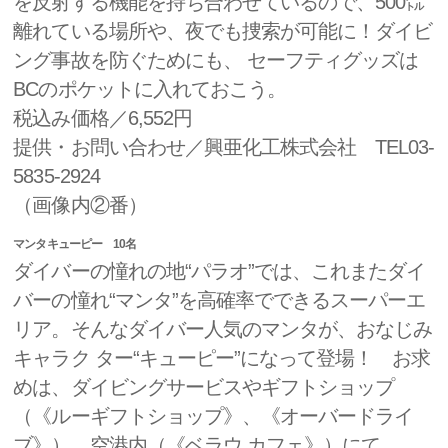
を反射する機能を持ち合わせているので、500㍍
離れている場所や、夜でも捜索が可能に！ダイビ
ング事故を防ぐためにも、 セーフティグッズは
BCのポケットに入れておこう。
税込み価格／6,552円
提供・お問い合わせ／興亜化工株式会社 TEL03-
5835-2924
（画像内②番）
マンタキューピー 10名
ダイバーの憧れの地“パラオ”では、これまたダイ
バーの憧れ“マンタ”を高確率でできるスーパーエ
リア。そんなダイバー人気のマンタが、おなじみ
キャラク ター“キューピー”になって登場！ お求
めは、ダイビングサービスやギフトショップ
（《ルーギフトショップ》、《オーバードライ
ブ》）、空港内（《ベラウ カフェ》）にて。