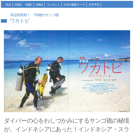
目次
特集1
特集2
特集3
プレゼント
今月の募集テーマ
次号予告
本誌初取材！ 700種のサンゴ礁
ワカトビ
ダイバーの心をわしづかみにするサンゴ礁の秘境
が、インドネシアにあった！インドネシア・スラ