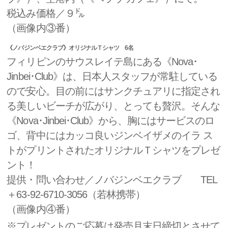
税込み価格／９㌦
（画像内③番）
《ノバジンベエクラブ》オリジナルＴシャツ 6名
フィリピンのサウスレイテ島にある《Nova･
Jinbei･Club》は、日本人スタッフが常駐している
ので安心。目の前にはサンクチュアリに指定され
る美しいビーチが広がり、とっても贅沢。そんな
《Nova･Jinbei･Club》から、胸にはサービスのロ
ゴ、背中にはカッコ良いジンベイザメのイラ ス
トがプリントされたオリジナルＴシャツをプレゼ
ント！
提供・問い合わせ／ノバジンベエクラブ TEL
＋63-92-6710-3056（若林携帯）
（画像内④番）
※プレゼントのご応募は発売月末日締切とさせて