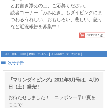
とお書き添えの上、ご応募ください。
読者コーナー「みみぬき」もダイビングにま
つわるうれしい、おもしろい、悲しい、怒り
など近況報告を募集中！
SHOPで購入
目次
特集1
特集2
特集3
プレゼント
今月の募集テーマ
次号予告
次号予告
『マリンダイビング』2011年5月号は、4月9
日（土）発売!!
お待たせしました！ ニッポン一早い夏を
ここで!!