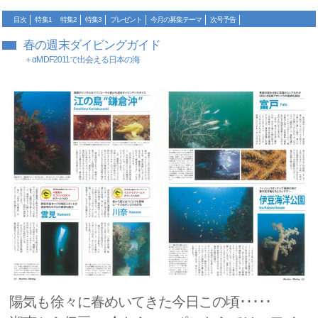
目次
特集1
特集2
特集3
プレゼント
今月の募集テーマ
次号予告
春の週末ダイビングガイド
＋αMDF2011で出会える日本の海
陽気も徐々に春めいてきた今日この頃･････