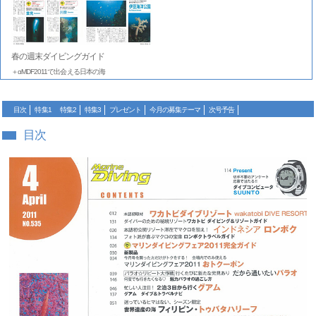
春の週末ダイビングガイド
＋αMDF2011で出会える日本の海
目次
特集1
特集2
特集3
プレゼント
今月の募集テーマ
次号予告
目次