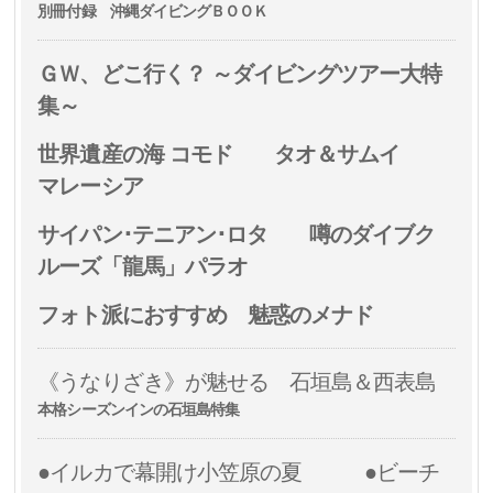
別冊付録 沖縄ダイビングＢＯＯＫ
ＧＷ、どこ行く？ ～ダイビングツアー大特
集～
世界遺産の海 コモド タオ＆サムイ
マレーシア
サイパン･テニアン･ロタ 噂のダイブク
ルーズ「龍馬」パラオ
フォト派におすすめ 魅惑のメナド
《うなりざき》が魅せる 石垣島＆西表島
本格シーズンインの石垣島特集
●イルカで幕開け小笠原の夏 ●ビーチ