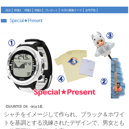
目次
特集1
特集2
特集3
プレゼント
今月の募集テーマ
次号予告
Special★Present
《SUUNTO》D4 orca 1名
シャチをイメージして作られ、ブラック＆ホワイ
トを基調とする洗練されたデザインで、男女とも