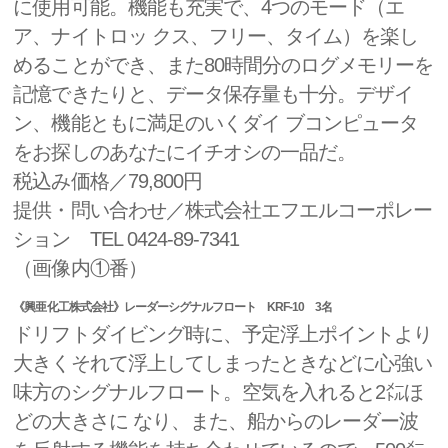
に使用可能。機能も充実で、4つのモード（エ
ア、ナイトロッ クス、フリー、タイム）を楽し
めることができ、また80時間分のログメモリーを
記憶できたりと、データ保存量も十分。デザイ
ン、機能ともに満足のいくダイ ブコンピュータ
をお探しのあなたにイチオシの一品だ。
税込み価格／79,800円
提供・問い合わせ／株式会社エフエルコーポレー
ション TEL 0424-89-7341
（画像内①番）
《興亜化工株式会社》レーダーシグナルフロート KRF-10 3名
ドリフトダイビング時に、予定浮上ポイントより
大きくそれて浮上してしまったときなどに心強い
味方のシグナルフロート。空気を入れると2㍍ほ
どの大きさに なり、また、船からのレーダー波