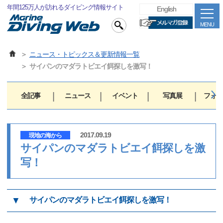
年間125万人が訪れるダイビング情報サイト
English
MENU
ニュース・トピックス＆更新情報一覧
サイパンのマダラトビエイ餌探しを激写！
全記事
ニュース
イベント
写真展
フォト
2017.09.19
現地の海から
サイパンのマダラトビエイ餌探しを激
写！
▼
サイパンのマダラトビエイ餌探しを激写！