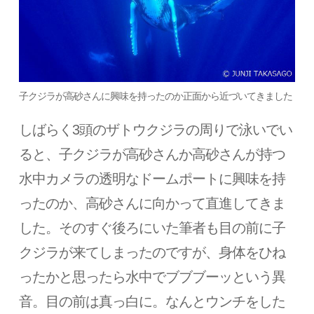
子クジラが高砂さんに興味を持ったのか正面から近づいてきました
しばらく3頭のザトウクジラの周りで泳いでい
ると、子クジラが高砂さんか高砂さんが持つ
水中カメラの透明なドームポートに興味を持
ったのか、高砂さんに向かって直進してきま
した。そのすぐ後ろにいた筆者も目の前に子
クジラが来てしまったのですが、身体をひね
ったかと思ったら水中でブブブーッという異
音。目の前は真っ白に。なんとウンチをした