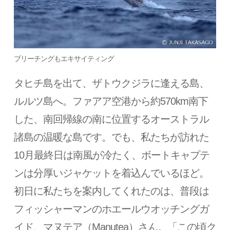
ブリーチングもエキサイティング
タヒチ島を出て、ザトウクジラに逢える島、
ルルツ島へ。ファアア空港から約570km南下
した、南回帰線の南に位置するオーストラル
諸島の温暖な島です。でも、私たちが訪れた
10月最終日は南風が冷たく、ボートキャプテ
ンは分厚いジャケットを着込んでいるほど。
初日に私たちを案内してくれたのは、普段は
フィッシャーマンのホエールウオッチングガ
イド、マヌテア（Manutea）さん。「この頃ク