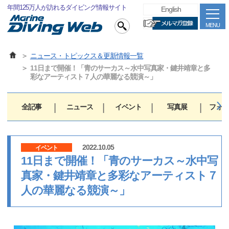
年間125万人が訪れるダイビング情報サイト
English
MENU
ニュース・トピックス＆更新情報一覧
11日まで開催！「青のサーカス～水中写真家・鍵井靖章と多
彩なアーティスト７人の華麗なる競演～」
全記事
ニュース
イベント
写真展
フォト
2022.10.05
イベント
11日まで開催！「青のサーカス～水中写
真家・鍵井靖章と多彩なアーティスト７
人の華麗なる競演～」