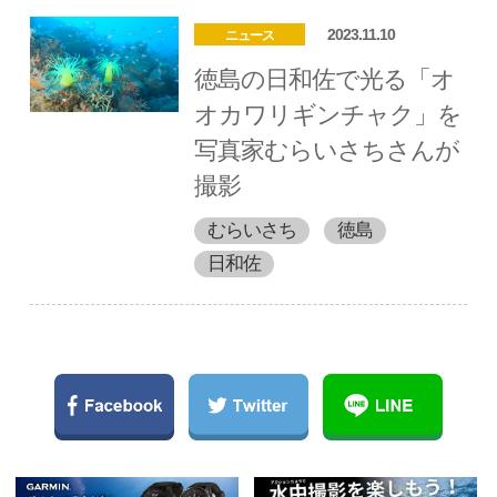
2023.11.10
ニュース
徳島の日和佐で光る「オ
オカワリギンチャク」を
写真家むらいさちさんが
撮影
むらいさち
徳島
日和佐