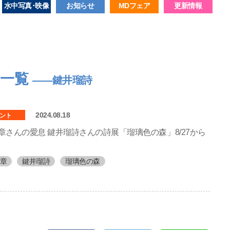
水中写真･映像
お知らせ
MDフェア
更新情報
ス一覧
――鍵井瑠詩
2024.08.18
ント
章さんの愛息 鍵井瑠詩さんの詩展「瑠璃色の森」8/27から
章
鍵井瑠詩
瑠璃色の森