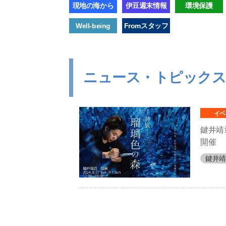
現地の海から
伊豆週末情報
環境保護
Well-being
Fromスタッフ
ニュース・トピック
イベ
鍵井靖
開催
鍵井靖