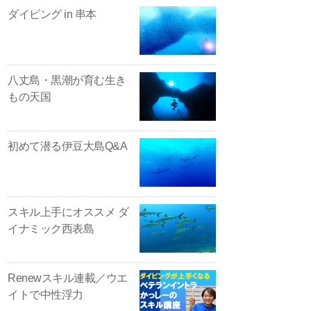
ダイビング in 串本
八丈島・黒潮が育む生き
もの天国
初めて潜る伊豆大島Q&A
スキル上手にオススメ ダ
イナミック西表島
Renewスキル連載／ウエ
イトで中性浮力