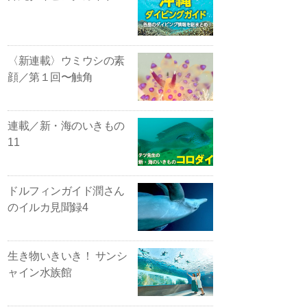
〈新連載〉ウミウシの素
顔／第１回〜触角
連載／新・海のいきもの
11
ドルフィンガイド潤さん
のイルカ見聞録4
生き物いきいき！ サンシ
ャイン水族館