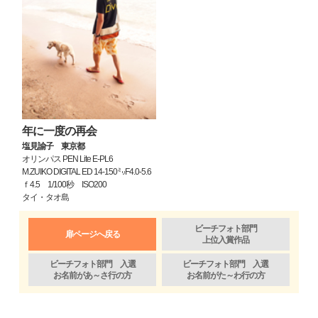
年に一度の再会
塩見諭子 東京都
オリンパス PEN Lite E-PL6
M.ZUIKO DIGITAL ED 14-150㍉F4.0-5.6
ｆ4.5 1/100秒 ISO200
タイ・タオ島
ビーチフォト部門
扉ページへ戻る
上位入賞作品
ビーチフォト部門 入選
ビーチフォト部門 入選
お名前があ～さ行の方
お名前がた～わ行の方