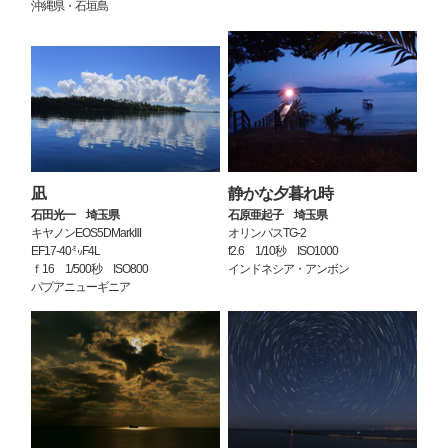
沖縄県・石垣島
凪
静かな夕暮れ時
石田光一 埼玉県
石原亜起子 埼玉県
キヤノンEOS5DMarkⅢ
オリンパスTG-2
EF17-40㍉F4L
f2.6 1/10秒 ISO1000
ｆ16 1/500秒 ISO800
インドネシア・アンボン
パプアニューギニア