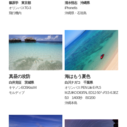
篠原学 東京都
清水悟志 沖縄県
オリンパスTG-3
iPhone6s
飛行機内
沖縄県・石垣島
真昼の攻防
海はもう夏色
白井克征 茨城県
白川ナガコ 千葉県
キヤノンEOSKissX4
オリンパス PEN Lite E-PL5
モルディブ
M.ZUIKO DIGITAL ED12-50㍉F3.5-6.3EZ
f10 1/400秒 ISO200
沖縄本島