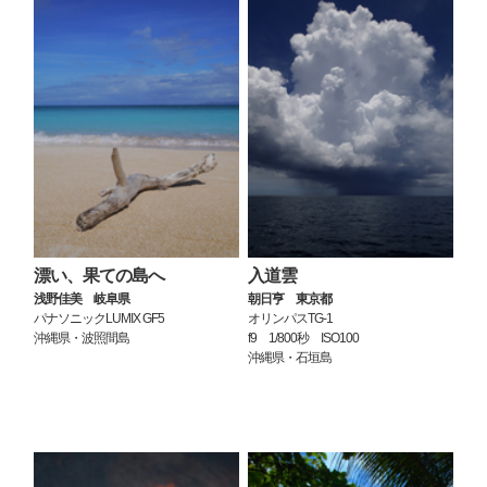
漂い、果ての島へ
入道雲
浅野佳美 岐阜県
朝日亨 東京都
パナソニックLUMIX GF5
オリンパスTG-1
沖縄県・波照間島
f9 1/800秒 ISO100
沖縄県・石垣島