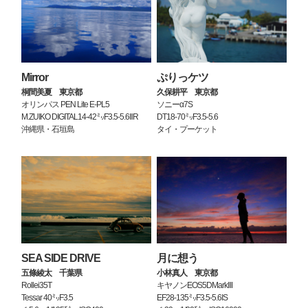
Mirror
ぷりっケツ
桐間美夏 東京都
久保耕平 東京都
オリンパス PEN Lite E-PL5
ソニーα7S
M.ZUIKO DIGITAL14-42㍉F3.5-5.6ⅡR
DT18-70㍉F3.5-5.6
沖縄県・石垣島
タイ・プーケット
SEA SIDE DRIVE
月に想う
五條綾太 千葉県
小林真人 東京都
Rollei35T
キヤノンEOS5DMarkⅢ
Tessar 40㍉F3.5
EF28-135㍉F3.5-5.6IS