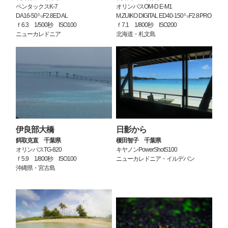
ペンタックスK-7
オリンパスOM-D E-M1
DA16-50㍉F2.8ED AL
M.ZUIKO DIGITAL ED40-150㍉F2.8PRO
ｆ6.3 1/500秒 ISO100
ｆ7.1 1/800秒 ISO200
ニューカレドニア
北海道・札文島
伊良部大橋
日影から
餌
取克直 千葉県
榎田智子 千葉県
オリンパスTG-820
キヤノンPowerShotS100
ｆ5.9 1/800秒 ISO100
ニューカレドニア・イルデパン
沖縄県・宮古島