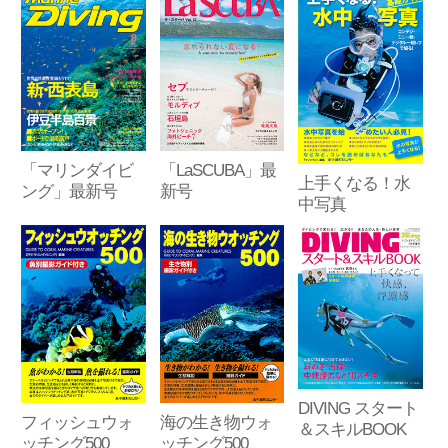
「マリンダイビ
「LaSCUBA」最
上手くなる！水
ング」最新号
新号
中写真
DIVING スタート
フィッシュウォ
海の生き物ウォ
＆スキルBOOK
ッチング500
ッチング500