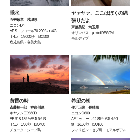
垂水
ヤァヤァ、ここはぼくの縄
五来敬章 茨城県
張りだよ
ニコンD4
齊藤美紀 埼玉県
AF-Sニッコール70-200㍉ｆ/4G
オリンパス μ-mini DEGITAL
ｆ4.5 1/2000秒 ISO100
モルディブ
鹿児島県・奄美大島
黄昏の時
希望の朝
斎藤祐一郎 神奈川県
作元正隆 長崎県
キヤノンEOS60D
ニコンD600
EF-S18-135㍉F3.5-5.6 IS
AFニッコール24-85㍉f/3.5-4.5G
ｆ5.6 1/50秒 ISO400
f8 1/160秒 ISO100
チューク・ジープ島
フィリピン・セブ島・モアルボアル