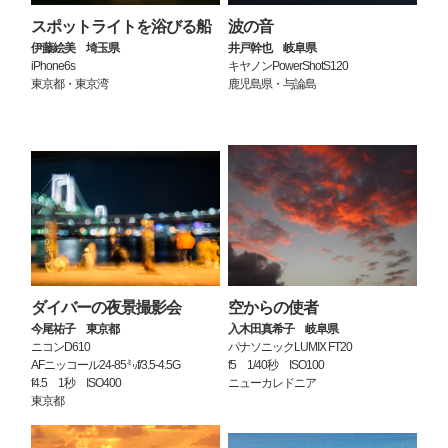
スポットライトを浴びる船
波の音
伊藤絵美 埼玉県
井戸幹也 岐阜県
iPhone6s
キヤノンPowerShotS120
東京都・東京湾
鹿児島県・与論島
ダイバーの夜景撮影会
空からの使者
今尾祐子 東京都
入木田真希子 岐阜県
ニコンD610
パナソニックLUMIX FT20
AFニッコール24-85㍉f/3.5-4.5G
f5 1/40秒 ISO100
f4.5 1秒 ISO400
ニューカレドニア
東京都