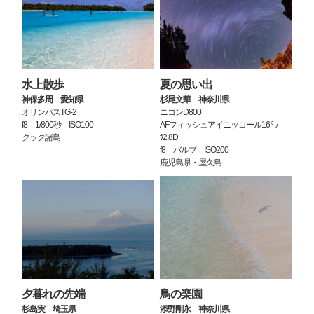
水上散歩
夏の思い出
神保多周 愛知県
杉尾文華 神奈川県
オリンパスTG-2
ニコンD800
f8 1/800秒 ISO100
AFフィッシュアイニッコール16㍉
クック諸島
f/2.8D
f8 バルブ ISO200
鹿児島県・屋久島
夕暮れの先端
鳥の楽園
杉島実 埼玉県
添野剛永 神奈川県