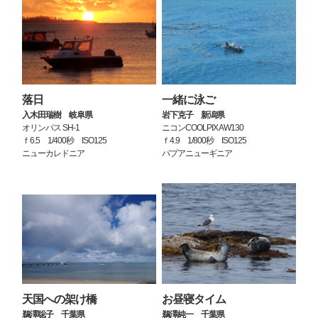
落日
一緒に泳ご
入木田瑞樹 岐阜県
岩下克子 新潟県
オリンパス SH-1
ニコンCOOLPIX AW130
ｆ6.5 1/400秒 ISO125
ｆ4.9 1/800秒 ISO125
ニューカレドニア
パプアニューギニア
天国への架け橋
お昼寝タイム
鵜澤聡子 千葉県
鵜澤純一 千葉県