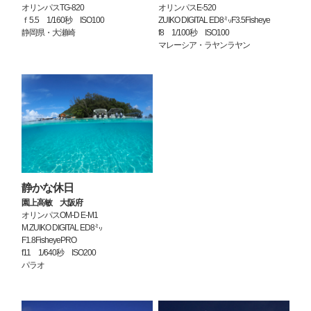
オリンパスTG-820
オリンパスE-520
ｆ5.5 1/160秒 ISO100
ZUIKO DIGITAL ED8㍉F3.5Fisheye
静岡県・大瀬崎
f8 1/100秒 ISO100
マレーシア・ラヤンラヤン
静かな休日
園上高敏 大阪府
オリンパスOM-D E-M1
M.ZUIKO DIGITAL ED8㍉
F1.8FisheyePRO
f11 1/640秒 ISO200
パラオ