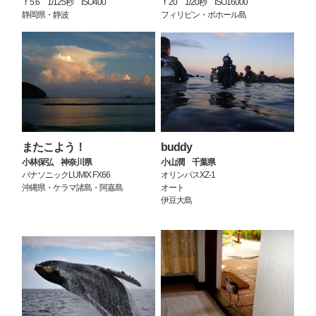
ｆ5.6 1/125秒 ISO400
ｆ20 1/20秒 ISO16000
静岡県・静波
フィリピン・ボホール島
またこよう！
buddy
小林保弘 神奈川県
小山潤 千葉県
パナソニックLUMIX FX66
オリンパスXZ-1
沖縄県・ケラマ諸島・阿嘉島
オート
伊豆大島