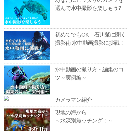
選んで水中撮影を楽しもう?
初めてでもOK 石川肇に聞く
撮影術 水中動画撮影に挑戦！
水中動画の撮り方・編集のコ
ツ～実例編～
カメラマン紹介
現地の海から
～水深別魚ッチング！～