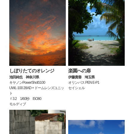
しぼりたてのオレンジ
楽園への扉
池田純也 神奈川県
伊藤貴善 埼玉県
キヤノンPowerShotS100
オリンパス PEN E-P1
UWL-100 28AD + ドームレンズユニッ
セイシェル
ト
ｆ3.2 1/60秒 ISO80
モルディブ