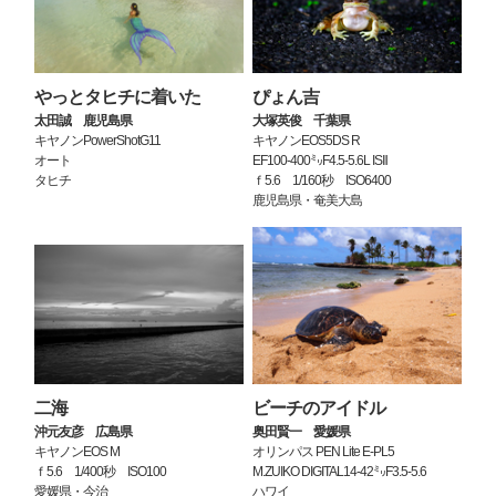
やっとタヒチに着いた
ぴょん吉
太田誠 鹿児島県
大塚英俊 千葉県
キヤノンPowerShotG11
キヤノンEOS5DS R
オート
EF100-400㍉F4.5-5.6L ISⅡ
タヒチ
ｆ5.6 1/160秒 ISO6400
鹿児島県・奄美大島
二海
ビーチのアイドル
沖元友彦 広島県
奥田賢一 愛媛県
キヤノンEOS M
オリンパス PEN Lite E-PL5
ｆ5.6 1/400秒 ISO100
M.ZUIKO DIGITAL14-42㍉F3.5-5.6
愛媛県・今治
ハワイ