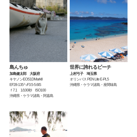
島んちゅ
世界に誇れるビーチ
加島健太郎 大阪府
上村弓子 埼玉県
キヤノンEOS1DMarkⅡ
オリンパス PEN Lite E-PL5
EF28-135㍉F3.5-5.6IS
沖縄県・ケラマ諸島・座間味島
ｆ7.1 1/100秒 ISO100
沖縄県・ケラマ諸島・阿嘉島