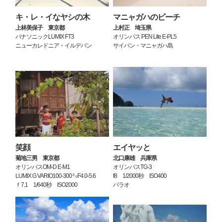
キ・レ・イなヤシの木
マニャガハのビーチ
上林美保子 東京都
上村正 埼玉県
パナソニックLUMIX FT3
オリンパス PEN Lite E-PL5
ニューカレドニア・イルデパン
サイパン・マニャガハ島
笑顔
エイヤッと
菊地三男 東京都
北口康雄 兵庫県
オリンパスOM-D E-M1
オリンパスTG-3
LUMIX G VARIO100-300㍉F4.0-5.6
f8 1/2000秒 ISO400
ｆ7.1 1/640秒 ISO2000
パラオ