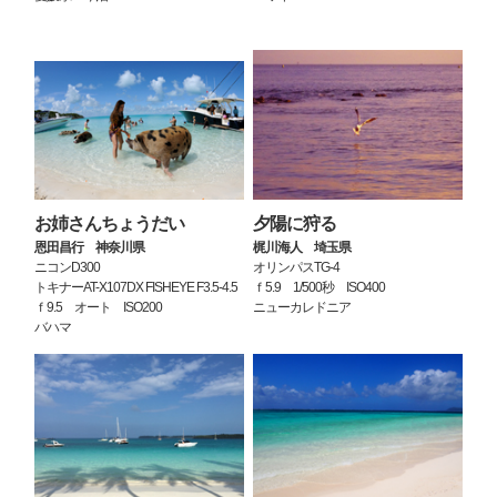
お姉さんちょうだい
夕陽に狩る
恩田昌行 神奈川県
梶川海人 埼玉県
ニコンD300
オリンパスTG-4
トキナーAT-X107DX FISHEYE F3.5-4.5
ｆ5.9 1/500秒 ISO400
ｆ9.5 オート ISO200
ニューカレドニア
バハマ