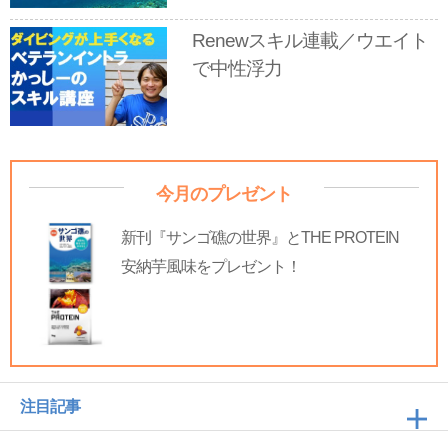
Renewスキル連載／ウエイト
で中性浮力
今月のプレゼント
新刊『サンゴ礁の世界』とTHE PROTEIN
安納芋風味をプレゼント！
注目記事