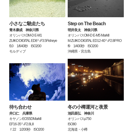
小さなご馳走たち
Step on The Beach
青木康成 神奈川県
明井良太 神奈川県
オリンパスOM-D E-M1
オリンパスOM-D E-M5 MarkⅡ
ZUIKO DIGITAL ED8㍉F3.5Fisheye
M.ZUIKO DIGITAL ED12-40㍉F2.8PRO
f10 1/640秒 ISO200
f9 1/400秒 ISO200
モルディブ
沖縄県・宮古島
待ち合わせ
冬の小樽運河と夜景
井口仁 兵庫県
池田昌弘 神奈川
キヤノンEOS5DMarkⅡ
オリンパスμ750
EF16-35㍉F2.8LⅡ
ISO80
ｆ22 1/200秒 ISO200
北海道・小樽