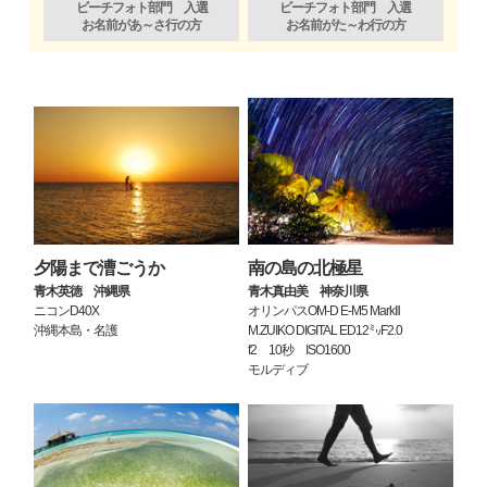
ビーチフォト部門 入選
ビーチフォト部門 入選
お名前があ～さ行の方
お名前がた～わ行の方
夕陽まで漕ごうか
南の島の北極星
青木英徳 沖縄県
青木真由美 神奈川県
ニコンD40X
オリンパスOM-D E-M5 MarkⅡ
沖縄本島・名護
M.ZUIKO DIGITAL ED12㍉F2.0
f2 10秒 ISO1600
モルディブ