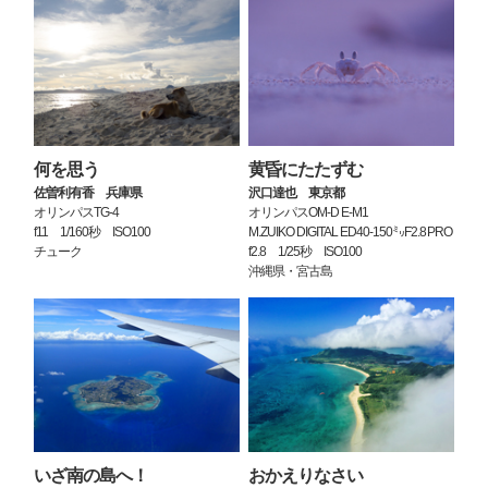
何を思う
黄昏にたたずむ
佐曽利有香 兵庫県
沢口達也 東京都
オリンパスTG-4
オリンパスOM-D E-M1
f11 1/160秒 ISO100
M.ZUIKO DIGITAL ED40-150㍉F2.8PRO
チューク
f2.8 1/25秒 ISO100
沖縄県・宮古島
いざ南の島へ！
おかえりなさい