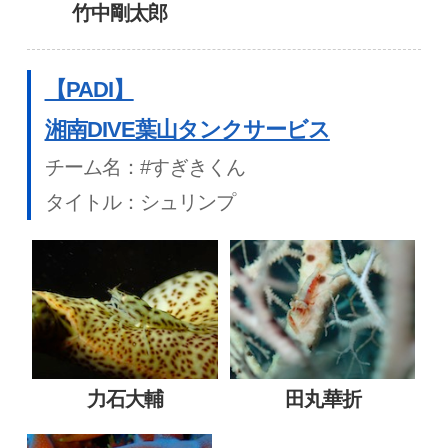
竹中剛太郎
【PADI】
湘南DIVE葉山タンクサービス
チーム名：#すぎきくん
タイトル：シュリンプ
力石大輔
田丸華折