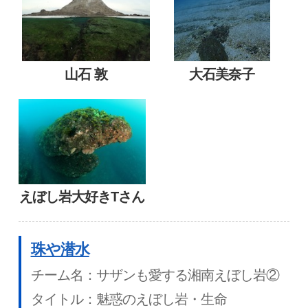
山石 敦
大石美奈子
えぼし岩大好きTさん
珠や潜水
チーム名：サザンも愛する湘南えぼし岩②
タイトル：魅惑のえぼし岩・生命