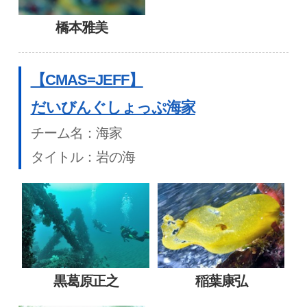
橋本雅美
【CMAS=JEFF】
だいびんぐしょっぷ海家
チーム名：海家
タイトル：岩の海
黒葛原正之
稲葉康弘