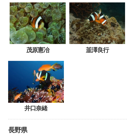
茂原憲冶
韮澤良行
井口奈緒
長野県