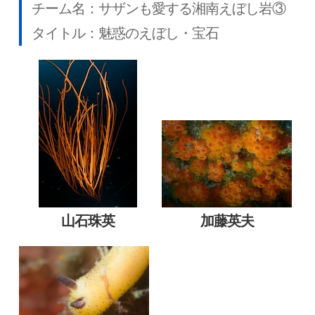
チーム名：サザンも愛する湘南えぼし岩③
タイトル：魅惑のえぼし・宝石
山石珠英
加藤英夫