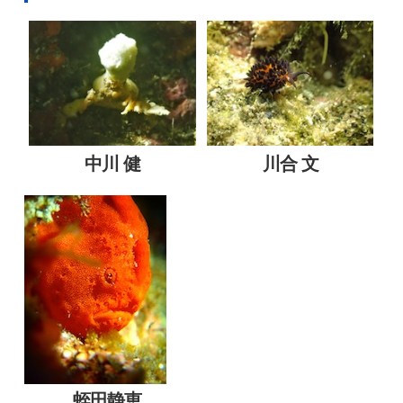
中川 健
川合 文
蛭田静恵