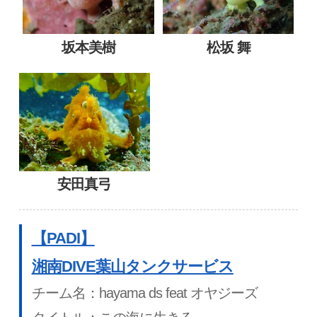
坂本美樹
松坂 舞
安田真弓
【PADI】
湘南DIVE葉山タンクサービス
チーム名：hayama ds feat オヤジーズ