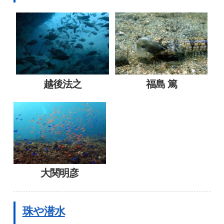
越後法之
福島 篤
大関明彦
珠や潜水