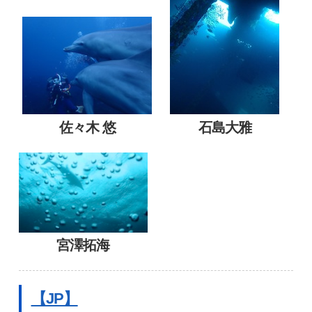
佐々木 悠
石島大雅
宮澤拓海
【JP】