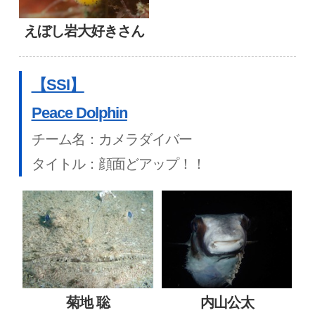
えぼし岩大好きさん
【SSI】
Peace Dolphin
チーム名：カメラダイバー
タイトル：顔面どアップ！！
菊地 聡
内山公太