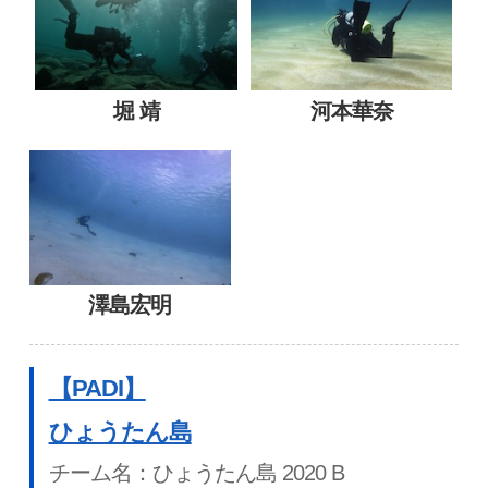
堀 靖
河本華奈
澤島宏明
【PADI】
ひょうたん島
チーム名：ひょうたん島 2020 B