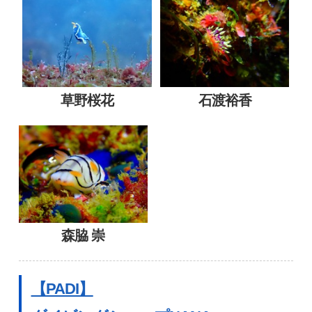
草野桜花
石渡裕香
森脇 崇
【PADI】