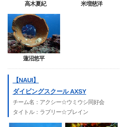
高木夏紀
米増慈洋
蓮沼悠平
【NAUI】
ダイビングスクール AXSY
チーム名：アクシー☆ウミウシ同好会
タイトル：ラブリー☆ブレイン