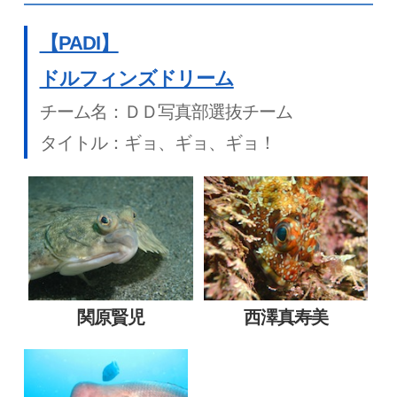
【PADI】
ドルフィンズドリーム
チーム名：ＤＤ写真部選抜チーム
タイトル：ギョ、ギョ、ギョ！
関原賢児
⻄澤真寿美