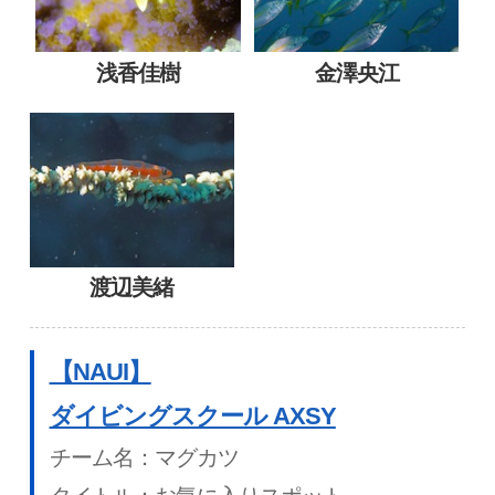
浅香佳樹
金澤央江
渡辺美緒
【NAUI】
ダイビングスクール AXSY
チーム名：マグカツ