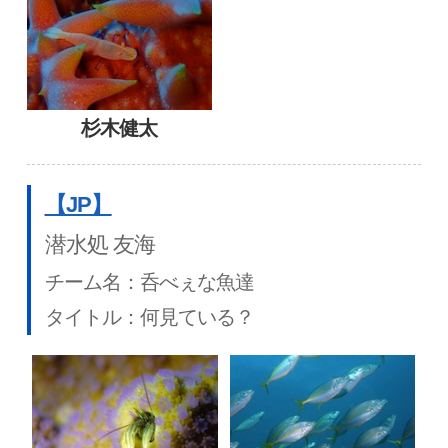
杉木健太
【JP】
潜水処 友海
チーム名：呑べぇな魚達
タイトル：何見ている？