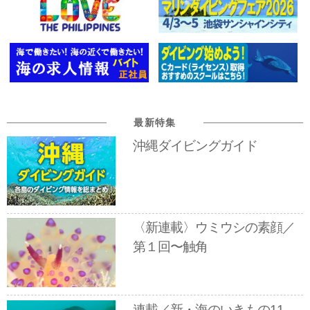
最新特集
沖縄ダイビングガイド
〈新連載〉ウミウシの素顔／
第１回〜触角
連載／新・海のいきもの11