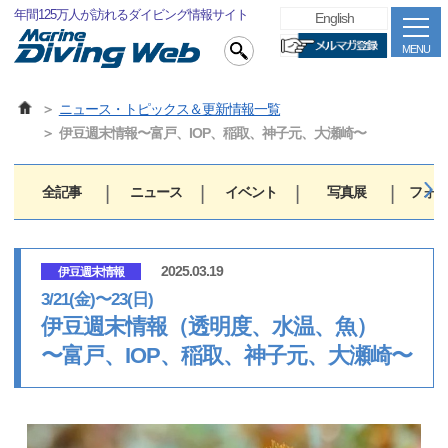
年間125万人が訪れるダイビング情報サイト
English
MENU
ニュース・トピックス＆更新情報一覧
伊豆週末情報〜富戸、IOP、稲取、神子元、大瀬崎〜
全記事
ニュース
イベント
写真展
フォト
2025.03.19
伊豆週末情報
3/21(金)〜23(日)
伊豆週末情報（透明度、水温、魚）
〜富戸、IOP、稲取、神子元、大瀬崎〜