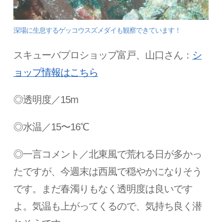
深場に生息するゲッコウスズメダイも観察できています！
スキューバプロショップ富戸、山口さん：
シ
ョップ情報はこちら
◎透明度／15m
◎水温／15〜16℃
◎一言コメント／北東風で荒れる日が多かっ
たですが、今週末は西風で穏やかになりそう
です。まだ春濁りもなく透明度は良いです
よ。気温も上がってくるので、気持ち良く潜