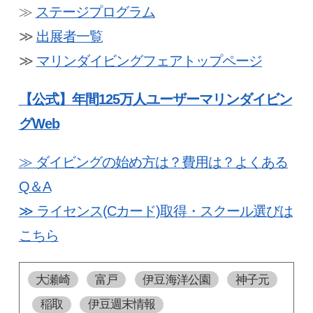
≫
ステージプログラム
≫
出展者一覧
≫
マリンダイビングフェアトップページ
【公式】年間125
万人ユーザーマリンダイビン
グWeb
≫ ダイビングの始め方は？費用は？よくある
Q＆A
≫ ライセンス(Cカード)取得・スクール選びは
こちら
大瀬崎
富戸
伊豆海洋公園
神子元
稲取
伊豆週末情報