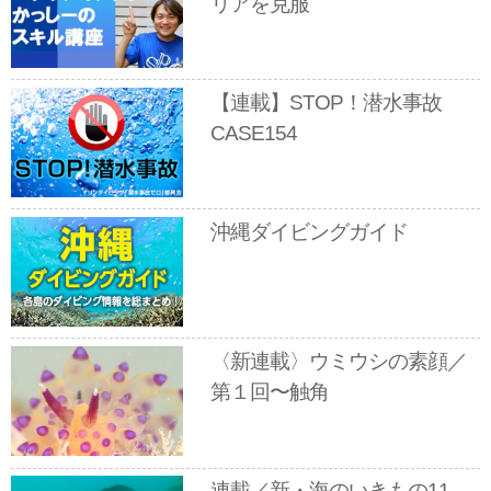
リアを克服
【連載】STOP！潜水事故
CASE154
沖縄ダイビングガイド
〈新連載〉ウミウシの素顔／
第１回〜触角
連載／新・海のいきもの11