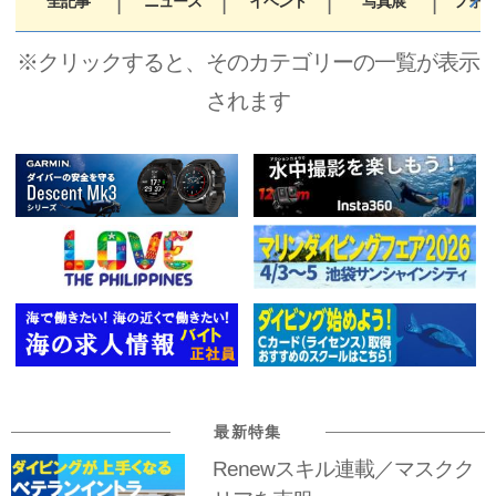
全記事
ニュース
イベント
写真展
フォト
※クリックすると、そのカテゴリーの一覧が表示
されます
最新特集
Renewスキル連載／マスクク