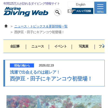
年間125万人が訪れるダイビング情報サイト
English
MENU
ニュース・トピックス＆更新情報一覧
西伊豆・田子にキアンコウ初登場！
全記事
ニュース
イベント
写真展
フォト
2026.02.19
現地の海から
浅瀬で出会えるのは超レア！
西伊豆・田子にキアンコウ初登場！