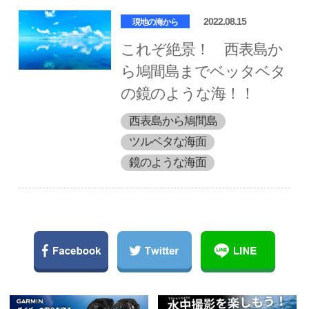
2022.08.15
現地の海から
これぞ絶景！ 西表島か
ら鳩間島までベッタベタ
の鏡のような海！！
西表島から鳩間島
ツルベタな海面
鏡のような海面