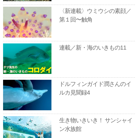
〈新連載〉ウミウシの素顔／
第１回〜触角
連載／新・海のいきもの11
ドルフィンガイド潤さんのイ
ルカ見聞録4
生き物いきいき！ サンシャイ
ン水族館