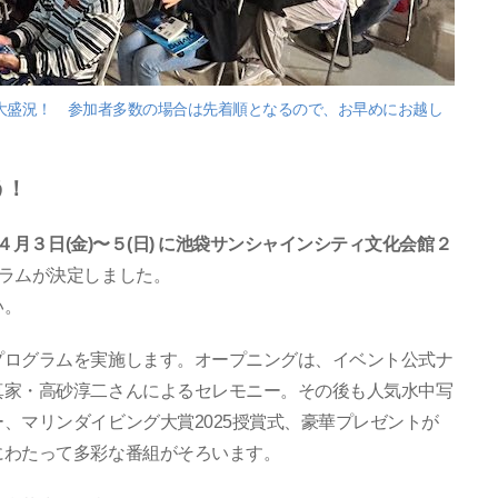
大盛況！ 参加者多数の場合は先着順となるので、お早めにお越し
う！
４月３日(金)〜５(日) に池袋サンシャインシティ文化会館２
ラムが決定しました。
い。
プログラムを実施します。オープニングは、イベント公式ナ
真家・高砂淳二さんによるセレモニー。その後も人気水中写
、マリンダイビング大賞2025授賞式、豪華プレゼントが
にわたって多彩な番組がそろいます。