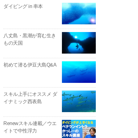
ダイビング in 串本
八丈島・黒潮が育む生き
もの天国
初めて潜る伊豆大島Q&A
スキル上手にオススメ ダ
イナミック西表島
Renewスキル連載／ウエ
イトで中性浮力