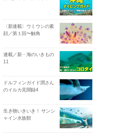
〈新連載〉ウミウシの素
顔／第１回〜触角
連載／新・海のいきもの
11
ドルフィンガイド潤さん
のイルカ見聞録4
生き物いきいき！ サンシ
ャイン水族館