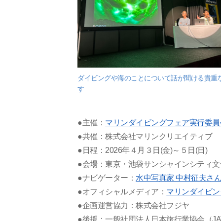
ダイビングや海のことについて話が聞ける貴重
す
●主催：
マリンダイビングフェア実行委員
●共催：株式会社マリンクリエイティブ
●日程：2026年４月３日(金)～５日(日)
●会場：東京・池袋サンシャインシティ文
●ナビゲーター：
水中写真家 中村征夫さ
●オフィシャルメディア：
マリンダイビン
●企画運営協力：株式会社フジヤ
●後援：一般社団法人日本旅行業協会（JA