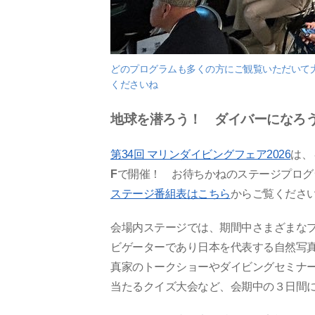
どのプログラムも多くの方にご観覧いただいて
くださいね
地球を潜ろう！
ダイバーになろ
第34回 マリンダイビングフェア2026
は、
F
で開催！ お待ちかねのステージプログ
ステージ番組表はこちら
からご覧くださ
会場内ステージでは、期間中さまざまな
ビゲーターであり日本を代表する自然写
真家のトークショーやダイビングセミナー
当たるクイズ大会など、会期中の３日間