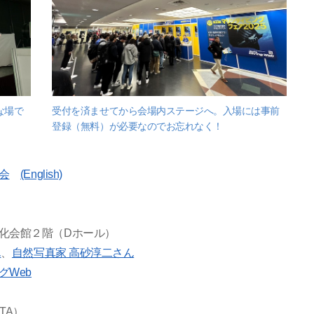
な場で
受付を済ませてから会場内ステージへ。入場には事前
登録（無料）が必要なのでお忘れなく！
会
(English)
化会館２階（Dホール）
ん
、
自然写真家 高砂淳二さん
グWeb
TA）