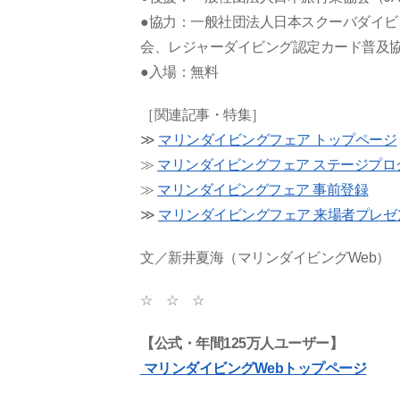
●協力：一般社団法人日本スクーバダイ
会、レジャーダイビング認定カード普及
●入場：無料
［関連記事・特集］
≫
マリンダイビングフェア トップページ
≫
マリンダイビングフェア ステージプロ
≫
マリンダイビングフェア 事前登録
≫
マリンダイビングフェア 来場者プレゼ
文／新井夏海（マリンダイビングWeb）
☆
☆
☆
【公式・年間125万人ユーザー】
マリンダイビングWebトップページ