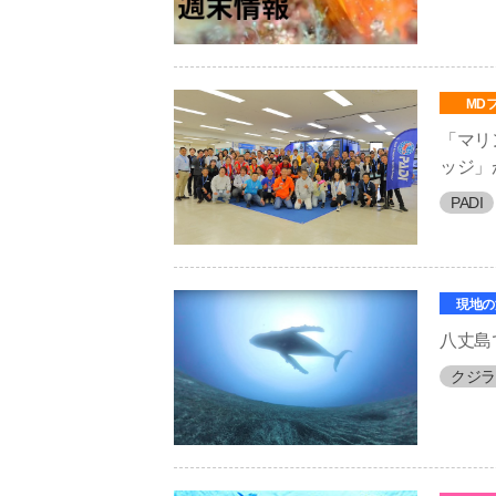
MD
「マリ
ッジ」
PADI
現地の
八丈島
クジラ