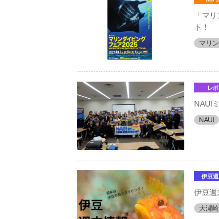
「マリ
ト！
マリン
レポ
NAU
NAUI
伊豆週
伊豆週
大瀬崎