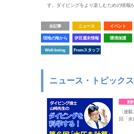
す。ダイビングをより楽しむための情報
全記事
ニュース
イベント
現地の海から
伊豆週末情報
環境保護
Well-being
Fromスタッフ
ニュース・トピック
更新
〈連載
回「水