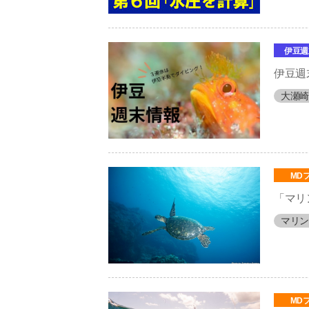
伊豆週
伊豆週
大瀬崎
MD
「マリ
マリン
MD