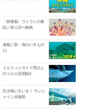
〈新連載〉ウミウシの素
顔／第１回〜触角
連載／新・海のいきもの
11
ドルフィンガイド潤さん
のイルカ見聞録4
生き物いきいき！ サンシ
ャイン水族館