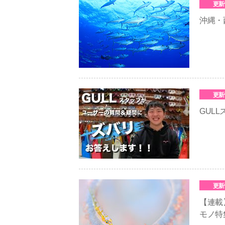
更新
沖縄・
更新
GUL
更新
【連載
モノ特