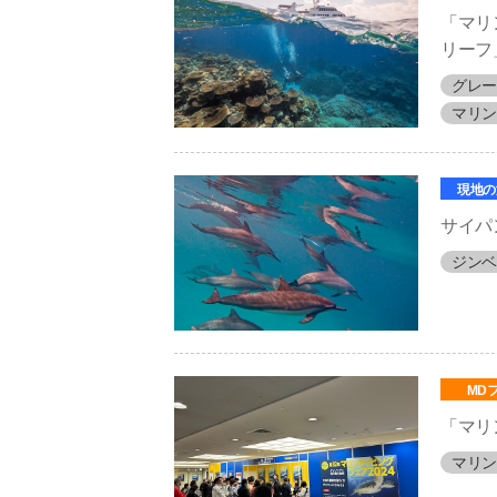
「マリ
リーフ
グレー
マリン
現地の
サイパ
ジンベ
MD
「マリ
マリン