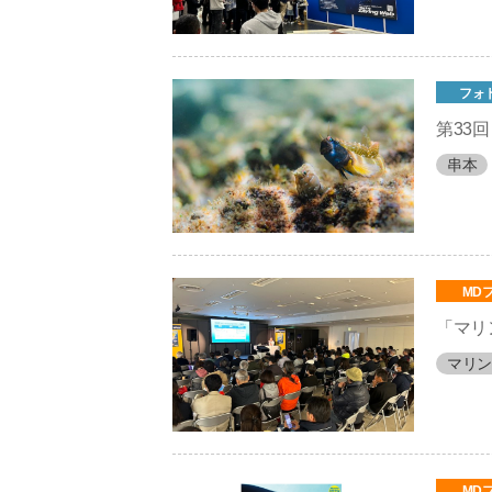
フォ
第33
串本
MD
「マリ
マリン
MD