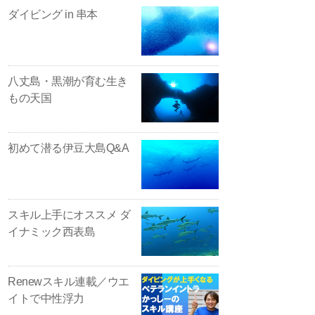
ダイビング in 串本
八丈島・黒潮が育む生き
もの天国
初めて潜る伊豆大島Q&A
スキル上手にオススメ ダ
イナミック西表島
Renewスキル連載／ウエ
イトで中性浮力