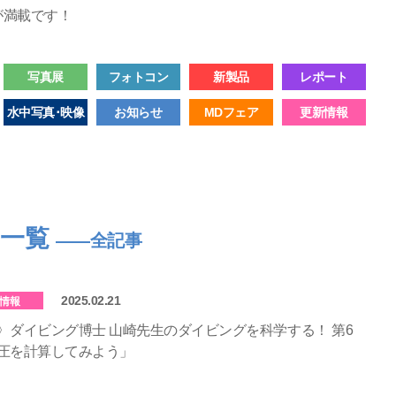
が満載です！
写真展
フォトコン
新製品
レポート
水中写真･映像
お知らせ
MDフェア
更新情報
ス一覧
――全記事
2025.02.21
情報
〉ダイビング博士 山崎先生のダイビングを科学する！ 第6
圧を計算してみよう」