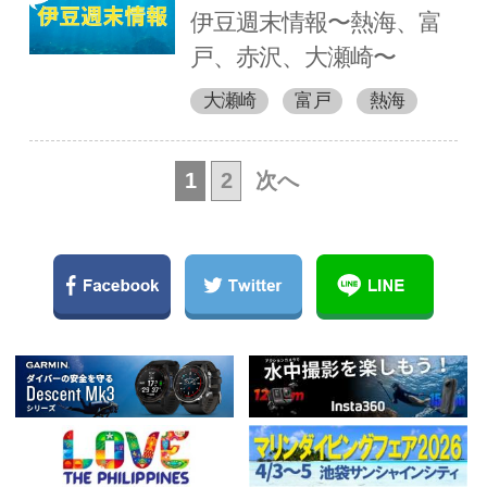
伊豆週末情報〜熱海、富
戸、赤沢、大瀬崎〜
大瀬崎
富戸
熱海
1
2
次へ