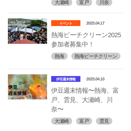
大瀬崎
富戸
川奈
2025.04.17
イベント
熱海ビーチクリーン2025
参加者募集中！
熱海
熱海ビーチクリーン
2025.04.10
伊豆週末情報
伊豆週末情報〜熱海、富
戸、雲見、大瀬崎、川
奈〜
大瀬崎
富戸
雲見