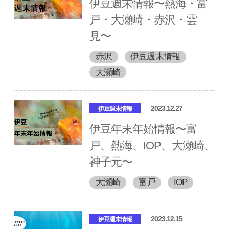
伊豆週末情報〜熱海・富
戸・大瀬崎・赤沢・雲
見〜
赤沢
伊豆週末情報
大瀬崎
2023.12.27
伊豆週末情報
伊豆年末年始情報〜富
戸、熱海、IOP、大瀬崎、
神子元〜
大瀬崎
富戸
IOP
2023.12.15
伊豆週末情報