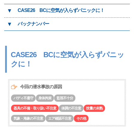
▼
CASE26 BCに空気が入らずパニックに！
▼
バックナンバー
CASE26 BCに空気が入らずパニッ
クに！
今回の潜水事故の原因
バディ不遵守
身体拘束
監視不十分
器具の不備・取り扱い不注意
体調の不注意
技量の未熟
気象・海象の不注意
エア確認不注意
その他