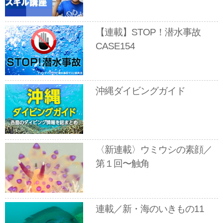
【連載】STOP！潜水事故
CASE154
沖縄ダイビングガイド
〈新連載〉ウミウシの素顔／
第１回〜触角
連載／新・海のいきもの11