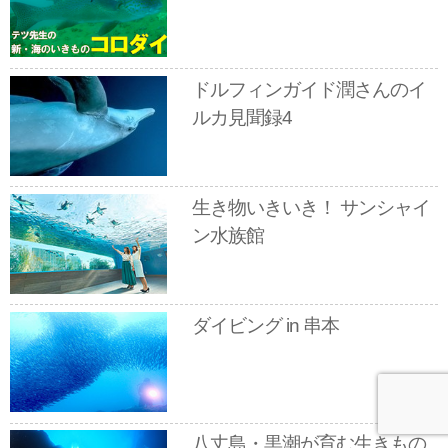
ドルフィンガイド潤さんのイ
ルカ見聞録4
生き物いきいき！ サンシャイ
ン水族館
ダイビング in 串本
八丈島・黒潮が育む生きもの