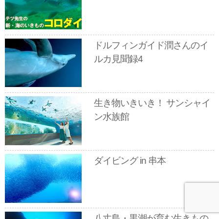
ドルフィンガイド潤さんのイ
ルカ見聞録4
生き物いきいき！ サンシャイ
ン水族館
ダイビング in 串本
八丈島・黒潮が育む生きもの