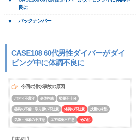
▼
良に
▼
バックナンバー
CASE108 60代男性ダイバーがダイ
ビング中に体調不良に
今回の潜水事故の原因
バディ不遵守
身体拘束
監視不十分
器具の不備・取り扱い不注意
体調の不注意
技量の未熟
気象・海象の不注意
エア確認不注意
その他
【事例】